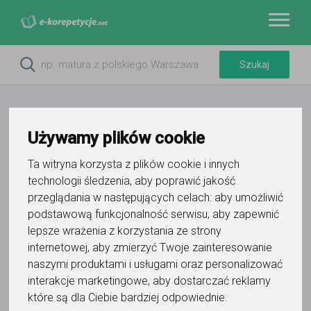
Używamy plików cookie
Ta witryna korzysta z plików cookie i innych
technologii śledzenia, aby poprawić jakość
przeglądania w następujących celach:
aby umożliwić
podstawową funkcjonalność serwisu
,
aby zapewnić
lepsze wrażenia z korzystania ze strony
Do ulubionych
internetowej
,
aby zmierzyć Twoje zainteresowanie
Oznacz wystąpienie kontaktu
naszymi produktami i usługami oraz personalizować
interakcje marketingowe
,
aby dostarczać reklamy
które są dla Ciebie bardziej odpowiednie
.