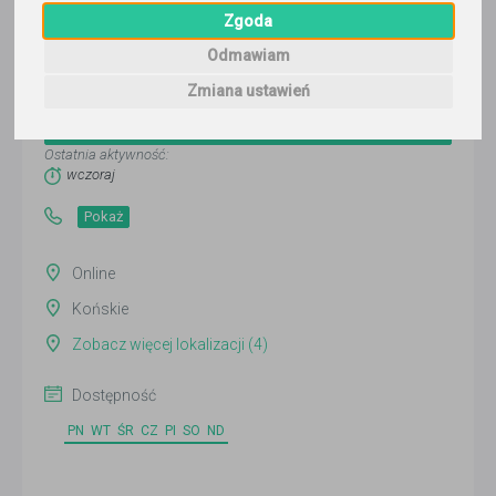
Zgoda
Odmawiam
Marcin Lis
Zmiana ustawień
Wyślij wiadomość
Ostatnia aktywność:
wczoraj
Pokaż
Online
Końskie
Zobacz więcej lokalizacji (4)
Dostępność
PN
WT
ŚR
CZ
PI
SO
ND