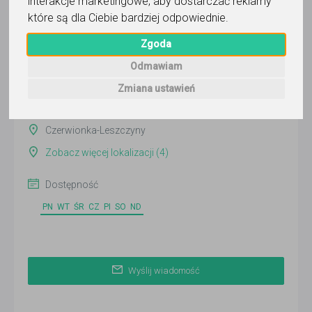
interakcje marketingowe
,
aby dostarczać reklamy
Wyślij wiadomość
które są dla Ciebie bardziej odpowiednie
.
Ostatnia aktywność:
Zgoda
ponad miesiąc temu
Odmawiam
Pokaż
Zmiana ustawień
Online
Czerwionka-Leszczyny
Zobacz więcej lokalizacji (4)
Dostępność
PN
WT
ŚR
CZ
PI
SO
ND
Wyślij wiadomość