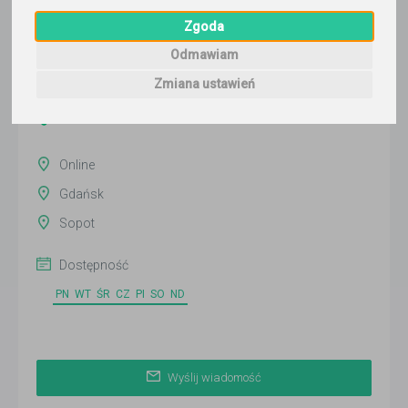
Wyślij wiadomość
Zgoda
Ostatnia aktywność:
Odmawiam
ponad 3 miesiące temu
Zmiana ustawień
Pokaż
Online
Gdańsk
Sopot
Dostępność
PN
WT
ŚR
CZ
PI
SO
ND
Wyślij wiadomość