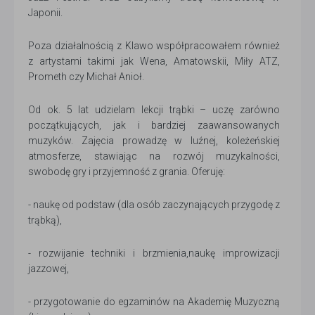
Japonii.
Poza działalnością z Klawo współpracowałem również
z artystami takimi jak Wena, Amatowskii, Miły ATZ,
Prometh czy Michał Anioł.
Od ok. 5 lat udzielam lekcji trąbki – uczę zarówno
początkujących, jak i bardziej zaawansowanych
muzyków. Zajęcia prowadzę w luźnej, koleżeńskiej
atmosferze, stawiając na rozwój muzykalności,
swobodę gry i przyjemność z grania. Oferuję:
- naukę od podstaw (dla osób zaczynających przygodę z
trąbką),
- rozwijanie techniki i brzmienia,naukę improwizacji
jazzowej,
- przygotowanie do egzaminów na Akademię Muzyczną