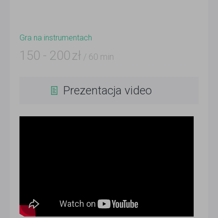
Gra na instrumentach
150
-
200
zł
/ 60 min
Prezentacja video