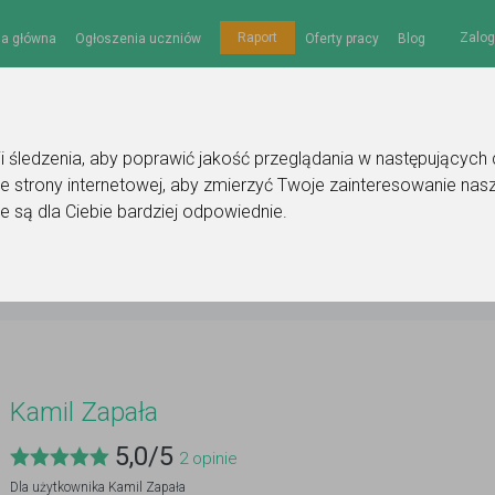
Zalog
Raport
na główna
Ogłoszenia uczniów
Oferty pracy
Blog
gii śledzenia, aby poprawić jakość przeglądania w następujących
e strony internetowej
,
aby zmierzyć Twoje zainteresowanie nasz
e są dla Ciebie bardziej odpowiednie
.
Kamil Zapała
5,0
/
5
2
opinie
Dla użytkownika
Kamil Zapała