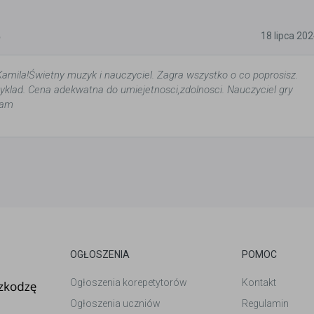
5
18 lipca 20
mila!Świetny muzyk i nauczyciel. Zagra wszystko o co poprosisz.
zyklad. Cena adekwatna do umiejetnosci,zdolnosci. Nauczyciel gry
cam
OGŁOSZENIA
POMOC
Ogłoszenia korepetytorów
Kontakt
Ogłoszenia uczniów
Regulamin