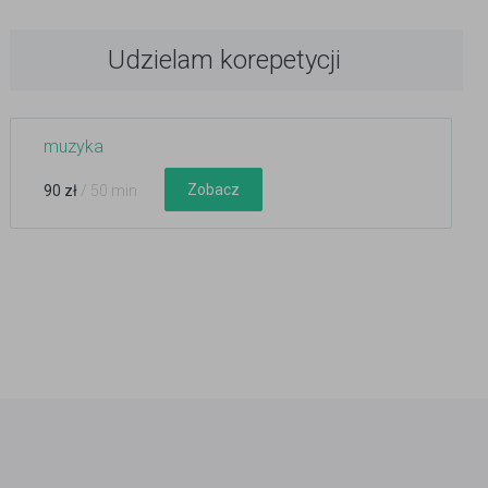
Udzielam korepetycji
muzyka
Zobacz
90 zł
/ 50 min