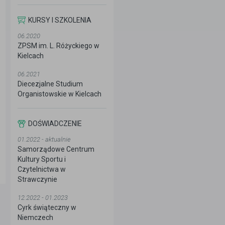
KURSY I SZKOLENIA
06.2020
ZPSM im. L. Różyckiego w
Kielcach
06.2021
Diecezjalne Studium
Organistowskie w Kielcach
DOŚWIADCZENIE
01.2022 - aktualnie
Samorządowe Centrum
Kultury Sportu i
Czytelnictwa w
Strawczynie
12.2022 - 01.2023
Cyrk świąteczny w
Niemczech