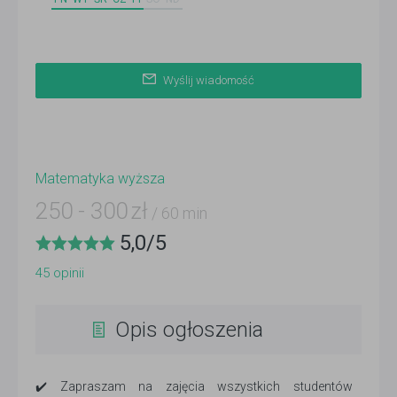
Wyślij wiadomość
Matematyka wyższa
250
-
300
zł
/ 60 min
5,0
/
5
45
opinii
Opis ogłoszenia
✔️ Zapraszam na zajęcia wszystkich studentów