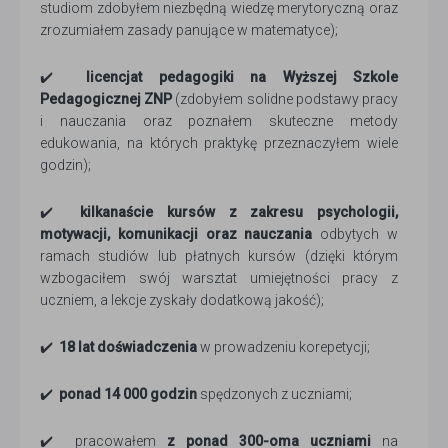
studiom zdobyłem niezbędną wiedzę merytoryczną oraz
zrozumiałem zasady panujące w matematyce);
✔️
licencjat pedagogiki na Wyższej Szkole
Pedagogicznej ZNP
(zdobyłem solidne podstawy pracy
i nauczania oraz poznałem skuteczne metody
edukowania, na których praktykę przeznaczyłem wiele
godzin);
✔️
kilkanaście kursów
z zakresu psychologii,
motywacji, komunikacji oraz nauczania
odbytych w
ramach studiów lub płatnych kursów (dzięki którym
wzbogaciłem swój warsztat umiejętności pracy z
uczniem, a lekcje zyskały dodatkową jakość);
✔️
18 lat doświadczenia
w prowadzeniu korepetycji;
✔️
ponad 14 000 godzin
spędzonych z uczniami;
✔️ pracowałem
z ponad 300-oma uczniami
na