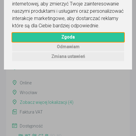
internetowej
,
aby zmierzyć Twoje zainteresowanie
naszymi produktami i usługami oraz personalizować
interakcje marketingowe
,
aby dostarczać reklamy
Kamil Bochacz
które są dla Ciebie bardziej odpowiednie
.
Wyślij wiadomość
Zgoda
Ostatnia aktywność:
Odmawiam
wczoraj
Zmiana ustawień
Pokaż
Online
Wrocław
Zobacz więcej lokalizacji (4)
Faktura VAT
Dostępność
PN
WT
ŚR
CZ
PI
SO
ND