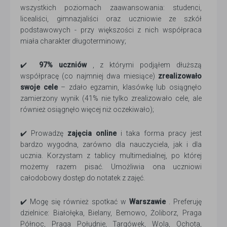
wszystkich poziomach zaawansowania: studenci,
licealiści, gimnazjaliści oraz uczniowie ze szkół
podstawowych - przy większości z nich współpraca
miała charakter długoterminowy;
✔️
97% uczniów
, z którymi podjąłem dłuższą
współpracę (co najmniej dwa miesiące)
zrealizowało
swoje cele
– zdało egzamin, klasówkę lub osiągnęło
zamierzony wynik (41% nie tylko zrealizowało cele, ale
również osiągnęło więcej niż oczekiwało);
✔️ Prowadzę
zajęcia online
i taka forma pracy jest
bardzo wygodna, zarówno dla nauczyciela, jak i dla
ucznia. Korzystam z tablicy multimedialnej, po której
możemy razem pisać. Umożliwia ona uczniowi
całodobowy dostęp do notatek z zajęć.
✔️ Mogę się również spotkać w
Warszawie
. Preferuję
dzielnice: Białołęka, Bielany, Bemowo, Żoliborz, Praga
Północ, Praga Południe, Targówek, Wola, Ochota,