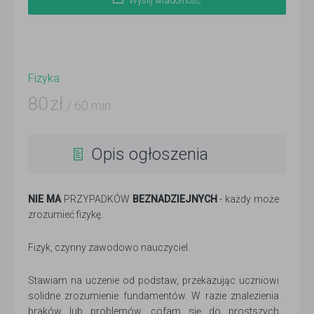
Wyślij wiadomość
Fizyka
80
zł
/ 60 min
Opis ogłoszenia
NIE MA
PRZYPADKÓW
BEZNADZIEJNYCH
- każdy może
zrozumieć fizykę.
Fizyk, czynny zawodowo nauczyciel.
Stawiam na uczenie od podstaw, przekazując uczniowi
solidne zrozumienie fundamentów. W razie znalezienia
braków lub problemów, cofam się do prostszych