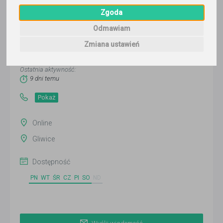
Zgoda
Odmawiam
Kamil Zwierzyński Zwierzyński
Zmiana ustawień
Wyślij wiadomość
Ostatnia aktywność:
9 dni temu
Pokaż
Online
Gliwice
Dostępność
PN
WT
ŚR
CZ
PI
SO
ND