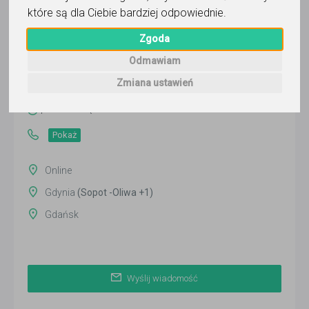
które są dla Ciebie bardziej odpowiednie
.
Zgoda
Rafael Swiatek
Odmawiam
Wyślij wiadomość
Zmiana ustawień
Ostatnia aktywność:
ponad miesiąc temu
Pokaż
Online
Gdynia
(Sopot -Oliwa +1)
Gdańsk
Wyślij wiadomość