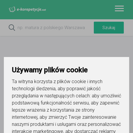
Używamy plików cookie
Ta witryna korzysta z plików cookie i innych
technologii śledzenia, aby poprawić jakość
przeglądania w następujących celach:
aby umożliwić
Do ulubionych
podstawową funkcjonalność serwisu
,
aby zapewnić
Oznacz wystąpienie kontaktu
lepsze wrażenia z korzystania ze strony
internetowej
,
aby zmierzyć Twoje zainteresowanie
naszymi produktami i usługami oraz personalizować
interakcje marketingowe
,
aby dostarczać reklamy