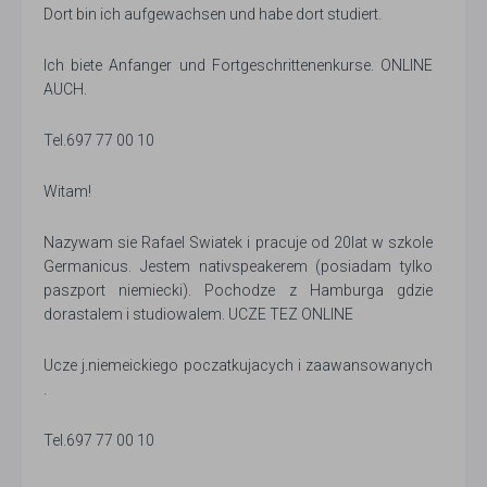
Dort bin ich aufgewachsen und habe dort studiert.
Ich biete Anfanger und Fortgeschrittenenkurse. ONLINE
AUCH.
Tel.697 77 00 10
Witam!
Nazywam sie Rafael Swiatek i pracuje od 20lat w szkole
Germanicus. Jestem nativspeakerem (posiadam tylko
paszport niemiecki). Pochodze z Hamburga gdzie
dorastalem i studiowalem. UCZE TEZ ONLINE
Ucze j.niemeickiego poczatkujacych i zaawansowanych
.
Tel.697 77 00 10