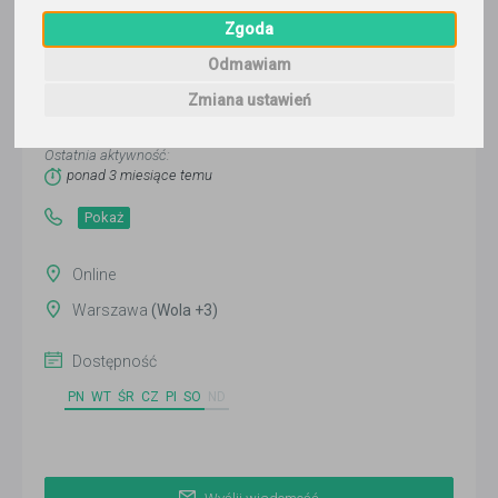
Zgoda
Odmawiam
Kamila
Zmiana ustawień
Wyślij wiadomość
Ostatnia aktywność:
ponad 3 miesiące temu
Pokaż
Online
Warszawa
(Wola +3)
Dostępność
PN
WT
ŚR
CZ
PI
SO
ND