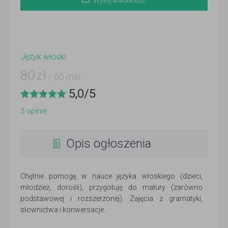
Wyślij wiadomość
Język włoski
80
zł
/ 60 min
5,0
/
5
3
opinie
Opis ogłoszenia
Chętnie pomogę w nauce języka włoskiego (dzieci,
młodzież, dorośli), przygotuję do matury (zarówno
podstawowej i rozszerzonej). Zajęcia z gramatyki,
słownictwa i konwersacje.