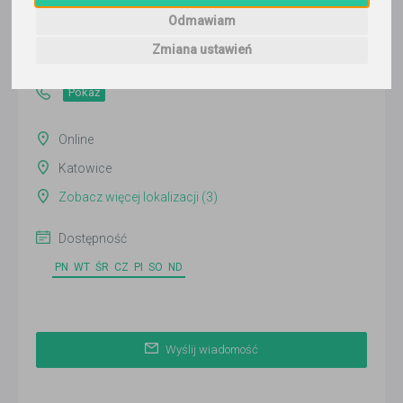
Wyślij wiadomość
Odmawiam
Ostatnia aktywność:
Zmiana ustawień
ponad 3 miesiące temu
Pokaż
Online
Katowice
Zobacz więcej lokalizacji (3)
Dostępność
PN
WT
ŚR
CZ
PI
SO
ND
Wyślij wiadomość