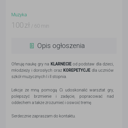
Muzyka
100
zł
/ 60 min
Opis ogłoszenia
Oferuję naukę gry na
KLARNECIE
od podstaw dla dzieci,
młodzieży i dorosłych oraz
KOREPETYCJE
dla uczniów
szkół muzycznych I i II stopnia.
Lekcje ze mną pomogą Ci udoskonalić warsztat gry,
polepszyć brzmienie i zadęcie, popracować nad
oddechem a także zrozumieć i oswoić tremę.
Serdecznie zapraszam do kontaktu.