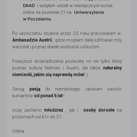
DAAD
i wzięłam udział w miesięcznym kursie
online na poziomie C1 na
Uniwersytecie
w Poczdamie.
Po ukończeniu studiów przez 2,5 roku pracowałam w
Ambasadzie Austrii
, gdzie mogłam dalej szlifować mój
warsztat i poznać dialekt austriacki od kuchni.
Powyższe doświadczenia pozwoliły mi nie tylko bliżej
poznać kulturę Niemiec i Austrii, ale także
naturalny
niemiecki, jakim się naprawdę mówi
:)
Swoją
pasją
do niemieckiego zarażam swoich
kursantów
od ponad 6 lat
!
Uczę zarówno
młodzież
, jak i
osoby dorosłe
na
poziomach od A1+ do C1.
Oferta: