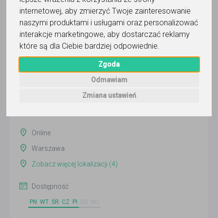
internetowej
,
aby zmierzyć Twoje zainteresowanie
naszymi produktami i usługami oraz personalizować
Justyna Sasim
interakcje marketingowe
,
aby dostarczać reklamy
które są dla Ciebie bardziej odpowiednie
.
Wyślij wiadomość
Zgoda
Ostatnia aktywność:
ponad miesiąc temu
Odmawiam
Pokaż
Zmiana ustawień
Online
Warszawa
Zobacz więcej lokalizacji (4)
Dostępność
PN
WT
ŚR
CZ
PI
SO
ND