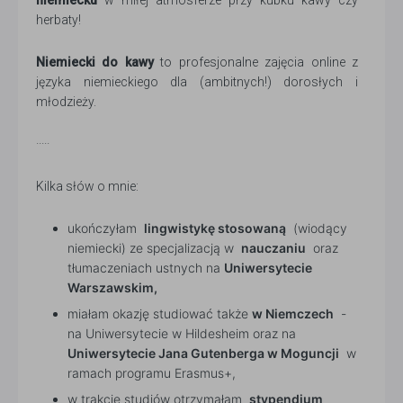
niemiecku
w miłej atmosferze przy kubku kawy czy
herbaty!
Niemiecki do kawy
to profesjonalne zajęcia online z
języka niemieckiego dla (ambitnych!) dorosłych i
młodzieży.
·····
Kilka słów o mnie:
ukończyłam
lingwistykę stosowaną
(wiodący
niemiecki) ze specjalizacją w
nauczaniu
oraz
tłumaczeniach ustnych na
Uniwersytecie
Warszawskim,
miałam okazję studiować także
w Niemczech
-
na Uniwersytecie w Hildesheim oraz na
Uniwersytecie Jana Gutenberga w Moguncji
w
ramach programu Erasmus+,
w trakcie studiów otrzymałam
stypendium