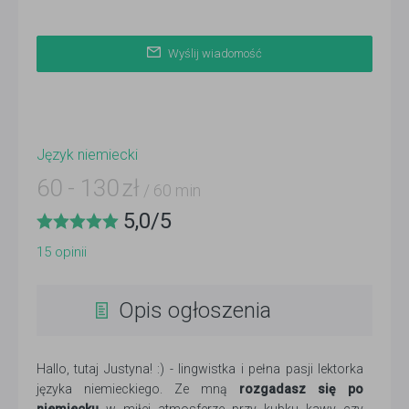
Wyślij wiadomość
Język niemiecki
60
-
130
zł
/ 60 min
5,0
/
5
15
opinii
Opis ogłoszenia
Hallo, tutaj Justyna! :) - lingwistka i pełna pasji lektorka
języka niemieckiego. Ze mną
rozgadasz się po