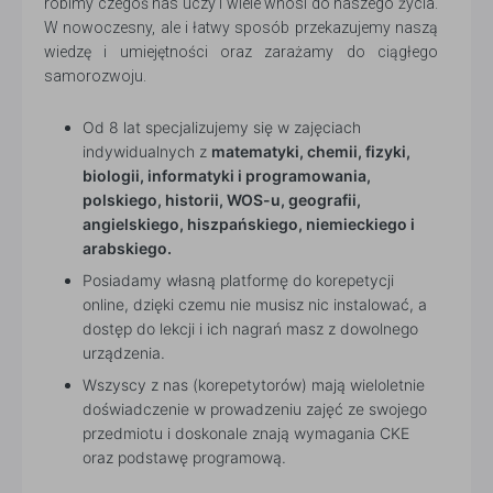
robimy czegoś nas uczy i wiele wnosi do naszego życia.
W nowoczesny, ale i łatwy sposób przekazujemy naszą
wiedzę i umiejętności oraz zarażamy do ciągłego
samorozwoju.
Od 8 lat specjalizujemy się w zajęciach
indywidualnych z
matematyki, chemii, fizyki,
biologii, informatyki i programowania,
polskiego, historii, WOS-u, geografii,
angielskiego, hiszpańskiego, niemieckiego i
arabskiego.
Posiadamy własną platformę do korepetycji
online, dzięki czemu nie musisz nic instalować, a
dostęp do lekcji i ich nagrań masz z dowolnego
urządzenia.
Wszyscy z nas (korepetytorów) mają wieloletnie
doświadczenie w prowadzeniu zajęć ze swojego
przedmiotu i doskonale znają wymagania CKE
oraz podstawę programową.