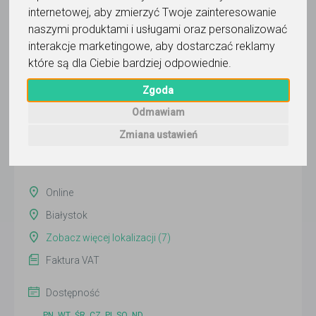
internetowej
,
aby zmierzyć Twoje zainteresowanie
naszymi produktami i usługami oraz personalizować
Edualy - korepetycje
interakcje marketingowe
,
aby dostarczać reklamy
które są dla Ciebie bardziej odpowiednie
.
Wyślij wiadomość
Zgoda
Ostatnia aktywność:
13 dni temu
Odmawiam
Zmiana ustawień
Pokaż
Online
Białystok
Zobacz więcej lokalizacji (7)
Faktura VAT
Dostępność
PN
WT
ŚR
CZ
PI
SO
ND