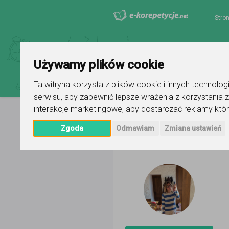
Stro
Używamy plików cookie
Ta witryna korzysta z plików cookie i innych technolo
serwisu
,
aby zapewnić lepsze wrażenia z korzystania z
interakcje marketingowe
,
aby dostarczać reklamy któr
Strona główna
Julia Kleinszmidt
Zgoda
Odmawiam
Zmiana ustawień