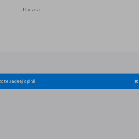
U ucznia
×
cze żadnej opinii.