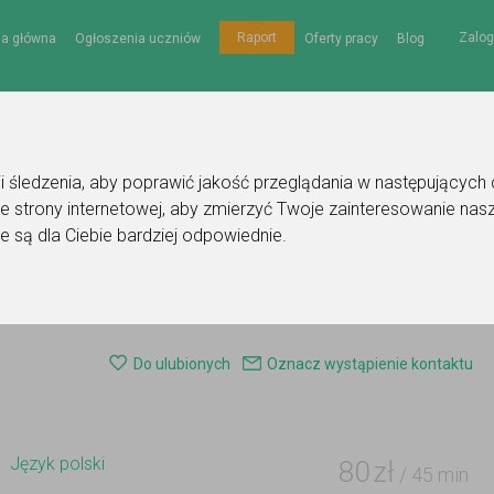
Zalog
Raport
na główna
Ogłoszenia uczniów
Oferty pracy
Blog
gii śledzenia, aby poprawić jakość przeglądania w następujących
e strony internetowej
,
aby zmierzyć Twoje zainteresowanie nasz
e są dla Ciebie bardziej odpowiednie
.
Ogłoszenie korepetytora - język polski
Do ulubionych
Oznacz wystąpienie kontaktu
Język polski
80
zł
/ 45 min