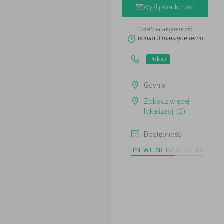
Wyślij wiadomość
Ostatnia aktywność:
ponad 3 miesiące temu
Pokaż
Gdynia
Zobacz więcej
lokalizacji (2)
Dostępność
PN
WT
ŚR
CZ
PI
SO
ND