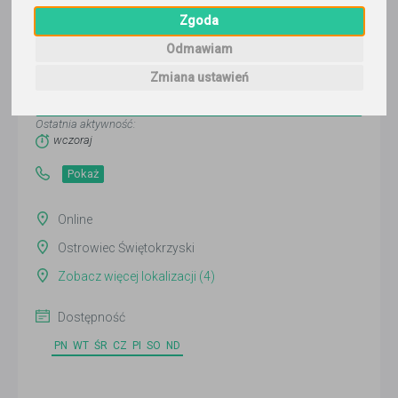
Zgoda
Odmawiam
ELekcje
Zmiana ustawień
Wyślij wiadomość
Ostatnia aktywność:
wczoraj
Pokaż
Online
Ostrowiec Świętokrzyski
Zobacz więcej lokalizacji (4)
Dostępność
PN
WT
ŚR
CZ
PI
SO
ND