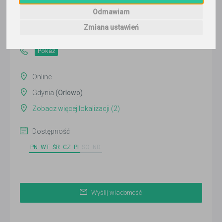
Wyślij wiadomość
Odmawiam
Ostatnia aktywność:
Zmiana ustawień
ponad 3 miesiące temu
Pokaż
Online
Gdynia
(Orlowo)
Zobacz więcej lokalizacji (2)
Dostępność
PN
WT
ŚR
CZ
PI
SO
ND
Wyślij wiadomość