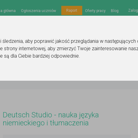
Zalog
Raport
na główna
Ogłoszenia uczniów
Oferty pracy
Blog
gii śledzenia, aby poprawić jakość przeglądania w następujących
e strony internetowej
,
aby zmierzyć Twoje zainteresowanie nasz
e są dla Ciebie bardziej odpowiednie
.
nauka języka niemieckiego i tłumaczenia
Deutsch Studio - nauka języka
niemieckiego i tłumaczenia