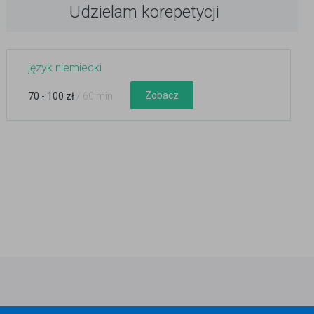
Udzielam korepetycji
język niemiecki
Zobacz
70 - 100 zł
/ 60 min