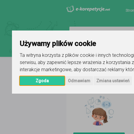
Stro
Używamy plików cookie
Ta witryna korzysta z plików cookie i innych technolo
serwisu
,
aby zapewnić lepsze wrażenia z korzystania z
interakcje marketingowe
,
aby dostarczać reklamy któr
Strona główna
Joanna
Ogłosze
Zgoda
Odmawiam
Zmiana ustawień