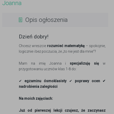
Joanna
Opis ogłoszenia
Dzień dobry!
Chcesz wreszcie
rozumieć matematykę
– spokojnie,
logicznie i bez poczucia, że „to nie jest dla mnie”?
Mam na imię Joanna i
specjalizuję się
w
przygotowaniu uczniów klas 1-8 do:
✔
egzaminu ósmoklasisty
✔
poprawy ocen
✔
nadrobienia zaleg
ło
ści
Na moich zajęciach:
Już od pierwszej lekcji czujesz, że zaczynasz