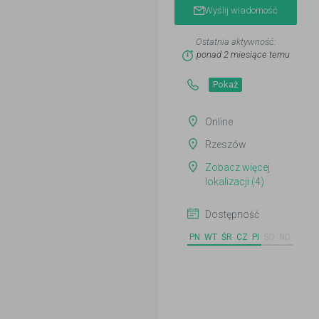
Wyślij wiadomość
Ostatnia aktywność:
ponad 2 miesiące temu
Pokaż
Online
Rzeszów
Zobacz więcej
lokalizacji (4)
Dostępność
PN
WT
ŚR
CZ
PI
SO
ND