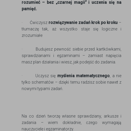
rozumieć – bez „czarnej magii” i uczenia się na
pamięć.
· Ćwiczysz
rozwiązywanie zadań krok po kroku
–
tłumaczę tak, aż wszystko staje się logiczne i
zrozumiałe
· Budujesz pewność siebie przed kartkówkami,
sprawdzianami i egzaminami – zamiast napięcia
masz plan działania i wiesz, jak podejść do zadania.
· Uczysz się
myślenia matematycznego
, a nie
tylko schematów – dzięki temu radzisz sobie nawet z
nowymi typami zadań.
Na co dzień tworzę własne sprawdziany, arkusze i
zadania – wiem dokładnie, czego wymagają
nauczyciele i egzaminatorzy.