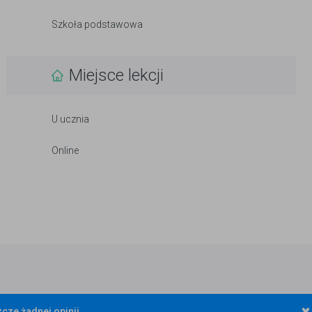
Szkoła podstawowa
Miejsce lekcji
U ucznia
Online
×
cze żadnej opinii.