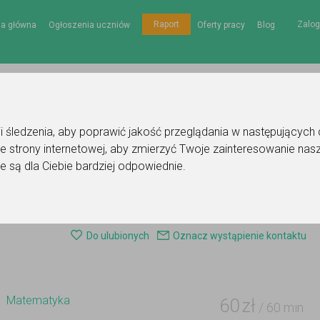
Zalog
Raport
na główna
Ogłoszenia uczniów
Oferty pracy
Blog
gii śledzenia, aby poprawić jakość przeglądania w następujących
e strony internetowej
,
aby zmierzyć Twoje zainteresowanie nasz
e są dla Ciebie bardziej odpowiednie
.
nie korepetytora - matematyka
Do ulubionych
Oznacz wystąpienie kontaktu
Matematyka
60
zł
/ 60 min