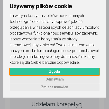
2 dni temu
Używamy plików cookie
Pokaż
Ta witryna korzysta z plików cookie i innych
technologii śledzenia, aby poprawić jakość
przeglądania w następujących celach:
aby umożliwić
Korepetytor prowadzi zajęcia online
podstawową funkcjonalność serwisu
,
aby zapewnić
lepsze wrażenia z korzystania ze strony
internetowej
,
aby zmierzyć Twoje zainteresowanie
naszymi produktami i usługami oraz personalizować
Wyślij wiadomość
interakcje marketingowe
,
aby dostarczać reklamy
które są dla Ciebie bardziej odpowiednie
.
5,0
/
5
Zgoda
234
opinie
Odmawiam
Zmiana ustawień
Dla użytkownika
Anton
Udzielam korepetycji