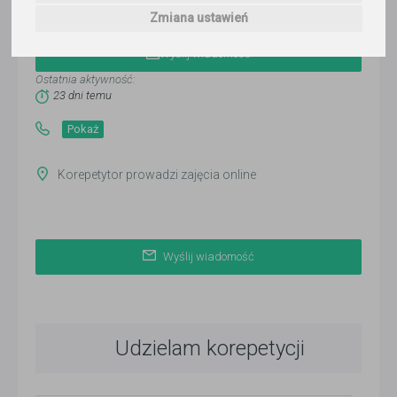
Krzysztof
Zmiana ustawień
Wyślij wiadomość
Ostatnia aktywność:
23 dni temu
Pokaż
Korepetytor prowadzi zajęcia online
Wyślij wiadomość
Udzielam korepetycji