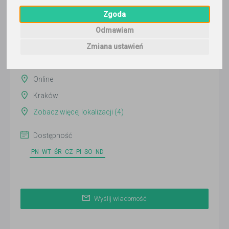
Wyślij wiadomość
Zgoda
Ostatnia aktywność:
Odmawiam
wczoraj
Zmiana ustawień
Pokaż
Online
Kraków
Zobacz więcej lokalizacji (4)
Dostępność
PN
WT
ŚR
CZ
PI
SO
ND
Wyślij wiadomość