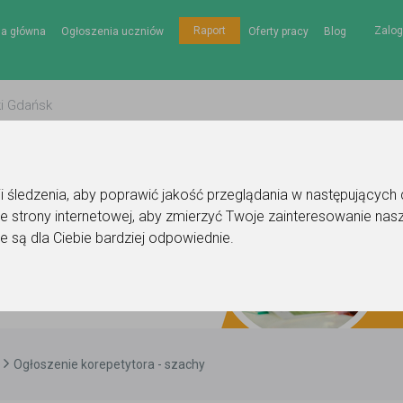
Zalog
Raport
na główna
Ogłoszenia uczniów
Oferty pracy
Blog
gii śledzenia, aby poprawić jakość przeglądania w następujących
e strony internetowej
,
aby zmierzyć Twoje zainteresowanie nasz
e są dla Ciebie bardziej odpowiednie
.
Ogłoszenie korepetytora - szachy