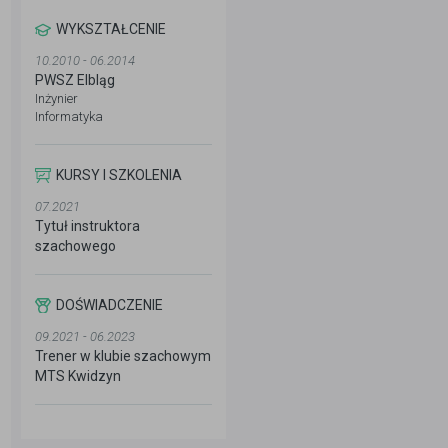
WYKSZTAŁCENIE
10.2010 - 06.2014
PWSZ Elbląg
Inżynier
Informatyka
KURSY I SZKOLENIA
07.2021
Tytuł instruktora
szachowego
DOŚWIADCZENIE
09.2021 - 06.2023
Trener w klubie szachowym
MTS Kwidzyn