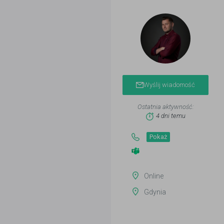
Wyślij wiadomość
Ostatnia aktywność:
4 dni temu
Pokaż
Online
Gdynia