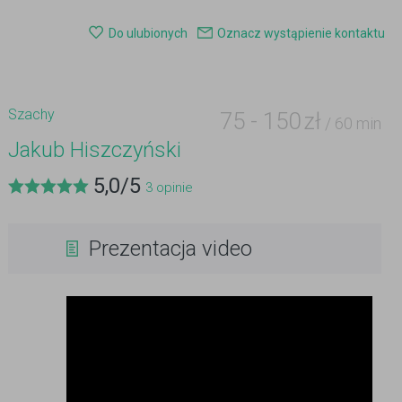
Do ulubionych
Oznacz wystąpienie kontaktu
Szachy
75
-
150
zł
/ 60 min
Jakub Hiszczyński
5,0
/
5
3
opinie
Prezentacja video