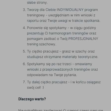
słabe strony.
Tworzę dla Ciebie INDYWIDUALNY program
treningowy - uwzględniam w nim wnioski z
raportu oraz Twoje uwagi w trakcie spotkania.
Ponownie się spotykamy - w ciągu godziny
prezentuję Ci harmonogram treningów oraz
pomagam zadbać o Twój PROFESJONALNY
trening szachowy.
Ty ciężko pracujesz - grasz w szachy oraz
studiujesz otrzymane materiały teoretyczne.
Spotykamy się po raz trzeci - omawiamy
wnioski z przeprowadzonych treningów oraz
odpowiadam na Twoje pytania.
Ty dalej ciężko pracujesz - i w końcu osiągasz
swój cel! :)
Dlaczego warto?
Nie potrafiłbym zaoferować Ci czegoś czego sam nie