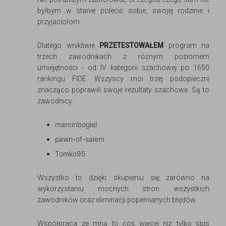
byłbym w stanie polecić sobie, swojej rodzinie i
przyjaciołom.
Dlatego wnikliwie
PRZETESTOWAŁEM
program na
trzech zawodnikach z różnym poziomem
umiejętności - od IV kategorii szachowej po 1650
rankingu FIDE. Wszyscy moi trzej podopieczni
znacząco poprawili swoje rezultaty szachowe. Są to
zawodnicy:
marcinbogiel
pawn-of-salem
Tomko95
Wszystko to dzięki skupieniu się zarówno na
wykorzystaniu mocnych stron wszystkich
zawodników oraz eliminacji popełnianych błędów.
Współpraca ze mną to coś więcej niż tylko spis