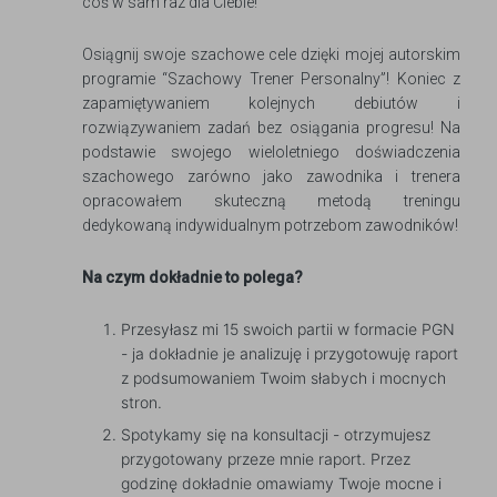
coś w sam raz dla Ciebie!
Osiągnij swoje szachowe cele dzięki mojej autorskim
programie “Szachowy Trener Personalny”! Koniec z
zapamiętywaniem kolejnych debiutów i
rozwiązywaniem zadań bez osiągania progresu! Na
podstawie swojego wieloletniego doświadczenia
szachowego zarówno jako zawodnika i trenera
opracowałem skuteczną metodą treningu
dedykowaną indywidualnym potrzebom zawodników!
Na czym dokładnie to polega?
Przesyłasz mi 15 swoich partii w formacie PGN
- ja dokładnie je analizuję i przygotowuję raport
z podsumowaniem Twoim słabych i mocnych
stron.
Spotykamy się na konsultacji - otrzymujesz
przygotowany przeze mnie raport. Przez
godzinę dokładnie omawiamy Twoje mocne i