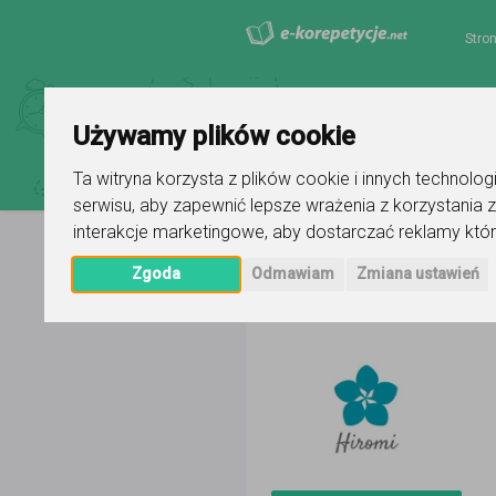
Stro
Używamy plików cookie
Ta witryna korzysta z plików cookie i innych technolo
serwisu
,
aby zapewnić lepsze wrażenia z korzystania z
interakcje marketingowe
,
aby dostarczać reklamy któr
Zgoda
Odmawiam
Zmiana ustawień
Strona główna
Hiromi Izabela Du