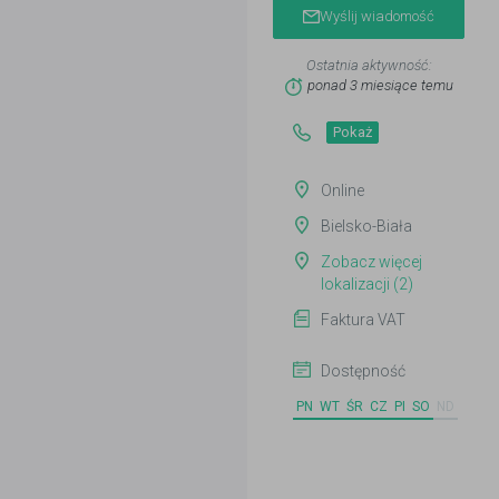
Wyślij wiadomość
Ostatnia aktywność:
ponad 3 miesiące temu
Pokaż
Online
Bielsko-Biała
Zobacz więcej
lokalizacji (2)
Faktura VAT
Dostępność
PN
WT
ŚR
CZ
PI
SO
ND