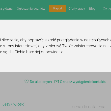
Zalog
Raport
na główna
Ogłoszenia uczniów
Oferty pracy
Blog
gii śledzenia, aby poprawić jakość przeglądania w następujących
e strony internetowej
,
aby zmierzyć Twoje zainteresowanie nasz
e są dla Ciebie bardziej odpowiednie
.
szyńska
Ogłoszenie korepetytora - język włoski
Do ulubionych
Oznacz wystąpienie kontaktu
Język włoski
cena do ustalenia