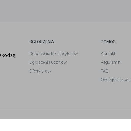
OGŁOSZENIA
POMOC
Ogłoszenia korepetytorów
Kontakt
Ogłoszenia uczniów
Regulamin
Oferty pracy
FAQ
Odstąpienie od
et
. Wszelkie prawa zastrzeżone.
ików cookies.
Polityka prywatności.
-
Zmień preferencje ciasteczek