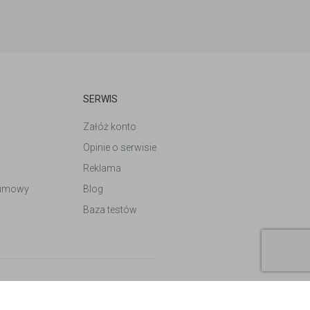
SERWIS
Załóż konto
Opinie o serwisie
Reklama
 umowy
Blog
Baza testów
Design by
Follow Vision