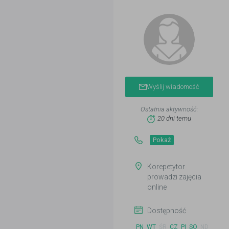
Wyślij wiadomość
Ostatnia aktywność:
20 dni temu
Pokaż
Korepetytor
prowadzi zajęcia
online
Dostępność
PN
WT
ŚR
CZ
PI
SO
ND