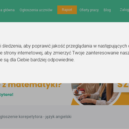
Zalog
Raport
na główna
Ogłoszenia uczniów
Oferty pracy
Blog
gii śledzenia, aby poprawić jakość przeglądania w następujących
e strony internetowej
,
aby zmierzyć Twoje zainteresowanie nasz
e są dla Ciebie bardziej odpowiednie
.
głoszenie korepetytora - język angielski