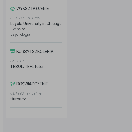
WYKSZTAŁCENIE
09.1980 - 01.1985
Loyola University in Chicago
Licencjat
psychologia
KURSY I SZKOLENIA
06.2010
TESOL/TEFL tutor
DOŚWIADCZENIE
01.1990 - aktualnie
tłumacz