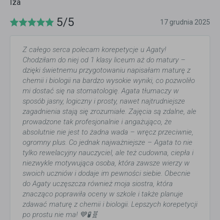
Iza
5/5
17 grudnia 2025
Z całego serca polecam korepetycje u Agaty!
Chodziłam do niej od 1 klasy liceum aż do matury –
dzięki świetnemu przygotowaniu napisałam maturę z
chemii i biologii na bardzo wysokie wyniki, co pozwoliło
mi dostać się na stomatologię. Agata tłumaczy w
sposób jasny, logiczny i prosty, nawet najtrudniejsze
zagadnienia stają się zrozumiałe. Zajęcia są zdalne, ale
prowadzone tak profesjonalnie i angażująco, że
absolutnie nie jest to żadna wada – wręcz przeciwnie,
ogromny plus. Co jednak najważniejsze – Agata to nie
tylko rewelacyjny nauczyciel, ale też cudowna, ciepła i
niezwykle motywująca osoba, która zawsze wierzy w
swoich uczniów i dodaje im pewności siebie. Obecnie
do Agaty uczęszcza również moja siostra, która
znacząco poprawiła oceny w szkole i także planuje
zdawać maturę z chemii i biologii. Lepszych korepetycji
po prostu nie ma! 💙🧪🧬