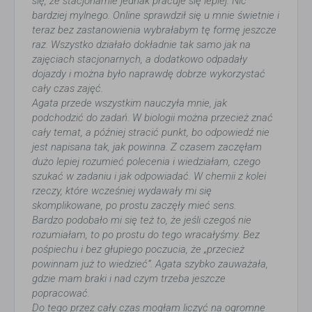
się, że stacjonarnie jednak pracuje się lepiej. Nic
bardziej mylnego. Online sprawdził się u mnie świetnie i
teraz bez zastanowienia wybrałabym tę formę jeszcze
raz. Wszystko działało dokładnie tak samo jak na
zajęciach stacjonarnych, a dodatkowo odpadały
dojazdy i można było naprawdę dobrze wykorzystać
cały czas zajęć.
Agata przede wszystkim nauczyła mnie, jak
podchodzić do zadań. W biologii można przecież znać
cały temat, a później stracić punkt, bo odpowiedź nie
jest napisana tak, jak powinna. Z czasem zaczęłam
dużo lepiej rozumieć polecenia i wiedziałam, czego
szukać w zadaniu i jak odpowiadać. W chemii z kolei
rzeczy, które wcześniej wydawały mi się
skomplikowane, po prostu zaczęły mieć sens.
Bardzo podobało mi się też to, że jeśli czegoś nie
rozumiałam, to po prostu do tego wracałyśmy. Bez
pośpiechu i bez głupiego poczucia, że „przecież
powinnam już to wiedzieć”. Agata szybko zauważała,
gdzie mam braki i nad czym trzeba jeszcze
popracować.
Do tego przez cały czas mogłam liczyć na ogromne