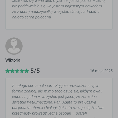
Jeśli ktoś się waha albo myśli, że "już za późno" – serio,
nie poddawajcie się. Ja jestem najlepszym dowodem,
że z dobrą nauczycielką wszystko da się nadrobić. Z
całego serca polecam!
Wiktoria
5/5
16 maja 2025
Z całego serca polecam! Zajęcia prowadzone są w
formie zdalnej, ale mimo tego czuję się, jakbym była i
jeden na jeden – wszystko jest jasne, zrozumiałe i
świetnie wytłumaczone. Pani Agata to prawdziwa
pasjonatka chemii i biologii (jakie to szczęście, że dwa
przedmioty prowadzi jedna osoba!) – potrafi