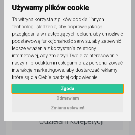
ponad 3 miesiące temu
Używamy plików cookie
Pokaż
Ta witryna korzysta z plików cookie i innych
technologii śledzenia, aby poprawić jakość
Korepetytor prowadzi zajęcia online
przeglądania w następujących celach:
aby umożliwić
podstawową funkcjonalność serwisu
,
aby zapewnić
lepsze wrażenia z korzystania ze strony
internetowej
,
aby zmierzyć Twoje zainteresowanie
Wyślij wiadomość
naszymi produktami i usługami oraz personalizować
interakcje marketingowe
,
aby dostarczać reklamy
które są dla Ciebie bardziej odpowiednie
.
5,0
/
5
Zgoda
86
opinii
Odmawiam
Dla użytkownika
Agata
Zmiana ustawień
Udzielam korepetycji