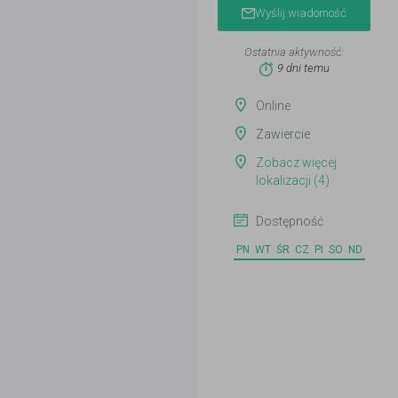
Wyślij wiadomość
Ostatnia aktywność:
9 dni temu
Online
Zawiercie
Zobacz więcej
lokalizacji (4)
Dostępność
PN
WT
ŚR
CZ
PI
SO
ND