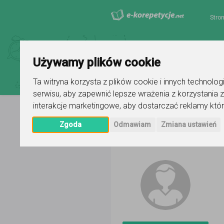
Stro
Używamy plików cookie
Ta witryna korzysta z plików cookie i innych technolo
serwisu
,
aby zapewnić lepsze wrażenia z korzystania z
interakcje marketingowe
,
aby dostarczać reklamy któr
Zgoda
Odmawiam
Zmiana ustawień
Strona główna
Piotr
Ogłoszenie