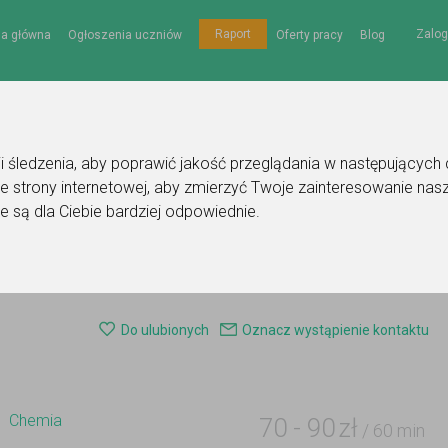
Zalog
Raport
na główna
Ogłoszenia uczniów
Oferty pracy
Blog
gii śledzenia, aby poprawić jakość przeglądania w następujących
e strony internetowej
,
aby zmierzyć Twoje zainteresowanie nasz
e są dla Ciebie bardziej odpowiednie
.
 korepetytora - chemia
Do ulubionych
Oznacz wystąpienie kontaktu
Chemia
70
-
90
zł
/ 60 min