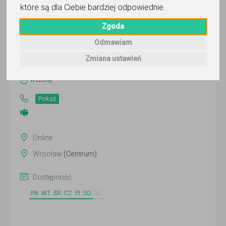
które są dla Ciebie bardziej odpowiednie
.
Zgoda
Grzegorz
Odmawiam
Wyślij wiadomość
Zmiana ustawień
Ostatnia aktywność:
wczoraj
Pokaż
Online
Wrocław
(Centrum)
Dostępność
PN
WT
ŚR
CZ
PI
SO
ND