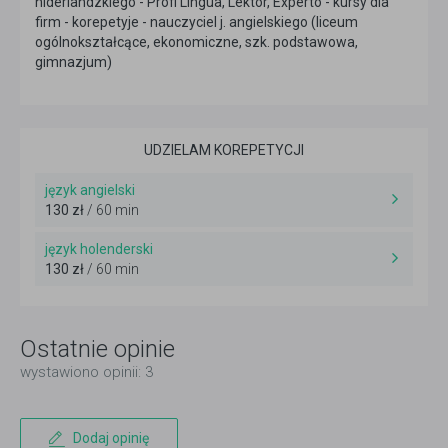
niderlandzkiego - Profi Lingua, Lektor, Experto - kursy dla
firm - korepetyje - nauczyciel j. angielskiego (liceum
ogólnokształcące, ekonomiczne, szk. podstawowa,
gimnazjum)
UDZIELAM KOREPETYCJI
język angielski
130 zł
/ 60 min
język holenderski
130 zł
/ 60 min
Ostatnie opinie
wystawiono opinii: 3
Dodaj opinię