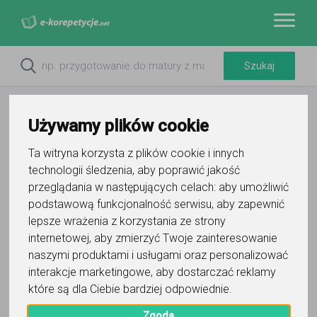
Używamy plików cookie
Ta witryna korzysta z plików cookie i innych
technologii śledzenia, aby poprawić jakość
Do ulubionych
przeglądania w następujących celach:
aby umożliwić
Oznacz wystąpienie kontaktu
podstawową funkcjonalność serwisu
,
aby zapewnić
lepsze wrażenia z korzystania ze strony
internetowej
,
aby zmierzyć Twoje zainteresowanie
naszymi produktami i usługami oraz personalizować
interakcje marketingowe
,
aby dostarczać reklamy
które są dla Ciebie bardziej odpowiednie
.
Grzegorz
Zgoda