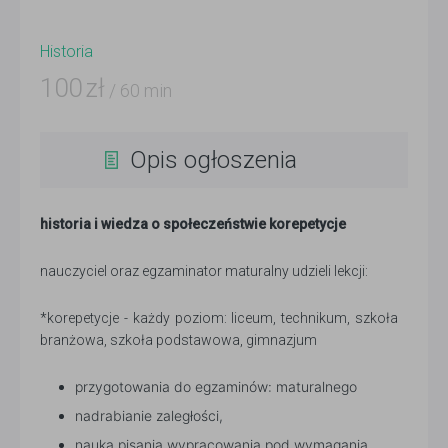
Historia
100
zł
/ 60 min
Opis ogłoszenia
historia i wiedza o społeczeństwie korepetycje
nauczyciel oraz egzaminator maturalny udzieli lekcji:
*korepetycje - każdy poziom: liceum, technikum, szkoła
branżowa, szkoła podstawowa, gimnazjum
przygotowania do egzaminów: maturalnego
nadrabianie zaległości,
nauka pisania wypracowania pod wymagania