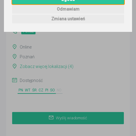
Wyślij wiadomość
Odmawiam
Ostatnia aktywność:
Zmiana ustawień
wczoraj
Pokaż
Online
Poznań
Zobacz więcej lokalizacji (4)
Dostępność
PN
WT
ŚR
CZ
PI
SO
ND
Wyślij wiadomość