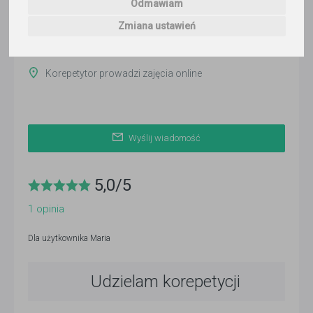
Odmawiam
ponad 3 miesiące temu
Zmiana ustawień
Pokaż
Korepetytor prowadzi zajęcia online
Wyślij wiadomość
5,0
/
5
1
opinia
Dla użytkownika
Maria
Udzielam korepetycji