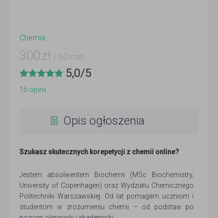
Chemia
300
zł
/ 60 min
5,0
/
5
16
opinii
Opis ogłoszenia
Szukasz skutecznych korepetycji z chemii online?
Jestem absolwentem Biochemii (MSc Biochemistry,
University of Copenhagen) oraz Wydziału Chemicznego
Politechniki Warszawskiej. Od lat pomagam uczniom i
studentom w zrozumieniu chemii – od podstaw po
poziom olimpijski i akademicki.