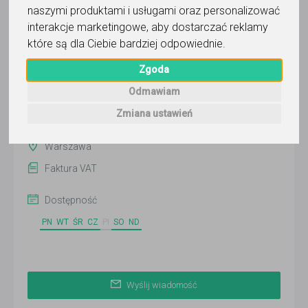
naszymi produktami i usługami oraz personalizować
Wyślij wiadomość
interakcje marketingowe
,
aby dostarczać reklamy
Ostatnia aktywność:
które są dla Ciebie bardziej odpowiednie
.
ponad 3 miesiące temu
Zgoda
Pokaż
Odmawiam
Zmiana ustawień
Online
Warszawa
Faktura VAT
Dostępność
PN
WT
ŚR
CZ
PI
SO
ND
Wyślij wiadomość