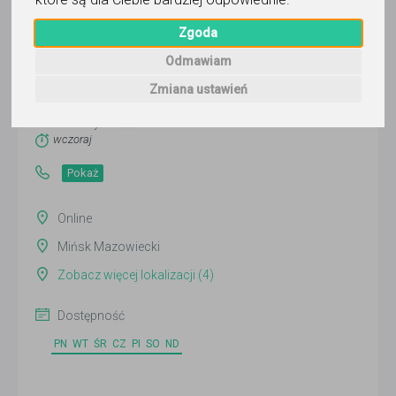
Zgoda
Justyna
Odmawiam
Zmiana ustawień
Wyślij wiadomość
Ostatnia aktywność:
wczoraj
Pokaż
Online
Mińsk Mazowiecki
Zobacz więcej lokalizacji (4)
Dostępność
PN
WT
ŚR
CZ
PI
SO
ND