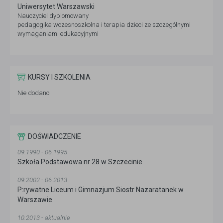
Uniwersytet Warszawski
Nauczyciel dyplomowany
pedagogika wczesnoszkolna i terapia dzieci ze szczególnymi
wymaganiami edukacyjnymi
KURSY I SZKOLENIA
Nie dodano
DOŚWIADCZENIE
09.1990 - 06.1995
Szkoła Podstawowa nr 28 w Szczecinie
09.2002 - 06.2013
P:rywatne Liceum i Gimnazjum Siostr Nazaratanek w
Warszawie
10.2013 - aktualnie