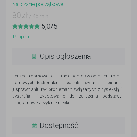
Nauczanie początkowe
80
zł
/ 45 min
5,0
/
5
19
opinii
Opis ogłoszenia
Edukacja domowa,reedukacja,pomoc w odrabianiu prac
domowych,doskonaleniu techniki czytania i pisania
,usprawnianiu ręki,problemach związanych z dysleksją i
dysgrafią. Przygotowanie do zaliczenia podstawy
programowej.Język niemiecki.
Dostępność