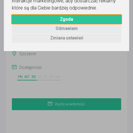
interakcje marketingowe
,
aby dostarczać reklamy
Wyślij wiadomość
które są dla Ciebie bardziej odpowiednie
.
Ostatnia aktywność:
Zgoda
11 dni temu
Odmawiam
Pokaż
Zmiana ustawień
Szczecin
Dostępność
PN
WT
ŚR
CZ
PI
SO
ND
Wyślij wiadomość