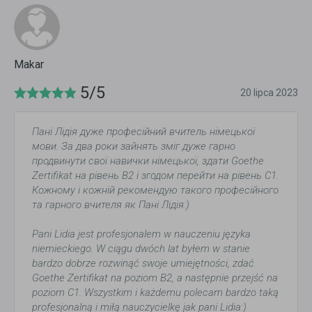
Makar
5/5
20 lipca 2023
Пані Лідія дуже професійний вчитель німецької
мови. За два роки зайнять зміг дуже гарно
продвинути свої навички німецької, здати Goethe
Zertifikat на рівень B2 і згодом перейти на рівень C1.
Кожному і кожній рекомендую такого професійного
та гарного вчителя як Пані Лідія:)
Pani Lidia jest profesjonalem w nauczeniu języka
niemieckiego. W ciągu dwóch lat byłem w stanie
bardzo dobrze rozwinąć swoje umiejętności, zdać
Goethe Zertifikat na poziom B2, a następnie przejść na
poziom C1. Wszystkim i każdemu polecam bardzo taką
profesjonalną i miłą nauczycielkę jak pani Lidia:)