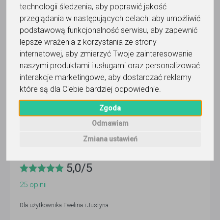
technologii śledzenia, aby poprawić jakość
Ewelina i Justyna
przeglądania w następujących celach:
aby umożliwić
podstawową funkcjonalność serwisu
,
aby zapewnić
Wyślij wiadomość
lepsze wrażenia z korzystania ze strony
Ostatnia aktywność:
internetowej
3 dni temu
,
aby zmierzyć Twoje zainteresowanie
naszymi produktami i usługami oraz personalizować
Korepetytor prowadzi zajęcia online
interakcje marketingowe
,
aby dostarczać reklamy
które są dla Ciebie bardziej odpowiednie
.
Faktura VAT
Zgoda
Odmawiam
Wyślij wiadomość
Zmiana ustawień
5,0
/
5
25
opinii
Dla użytkownika
Ewelina i Justyna