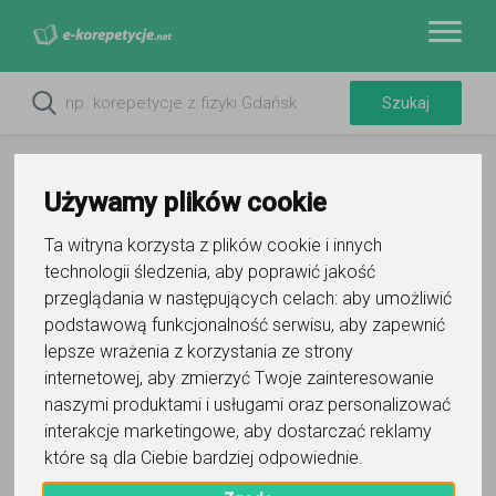
Używamy plików cookie
Ta witryna korzysta z plików cookie i innych
technologii śledzenia, aby poprawić jakość
przeglądania w następujących celach:
aby umożliwić
podstawową funkcjonalność serwisu
,
aby zapewnić
lepsze wrażenia z korzystania ze strony
internetowej
,
aby zmierzyć Twoje zainteresowanie
Do ulubionych
Oznacz wystąpienie kontaktu
naszymi produktami i usługami oraz personalizować
interakcje marketingowe
,
aby dostarczać reklamy
które są dla Ciebie bardziej odpowiednie
.