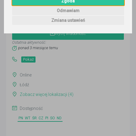
Zgoda
Odmawiam
Ewa Mrugalska
Zmiana ustawień
Wyślij wiadomość
Ostatnia aktywność:
ponad 3 miesiące temu
Pokaż
Online
Łódź
Zobacz więcej lokalizacji (4)
Dostępność
PN
WT
ŚR
CZ
PI
SO
ND