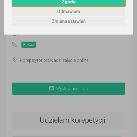
Zgoda
Ernest
Odmawiam
Wyślij wiadomość
Zmiana ustawień
Ostatnia aktywność:
ponad 3 miesiące temu
Pokaż
Korepetytor prowadzi zajęcia online
Wyślij wiadomość
Udzielam korepetycji