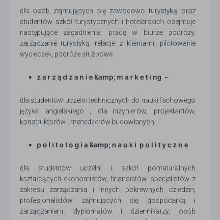
dla osób zajmujących się zawodowo turystyką oraz
studentów szkół turystycznych i hotelarskich obejmuje
następujące zagadnienia: pracę w biurze podróży,
zarządzanie turystyką, relacje z klientami, pilotowanie
wycieczek, podróże służbowe
z a r z ą d z a n i e &amp; m a r k e t i ng -
dla studentów uczelni technicznych do nauki fachowego
języka angielskiego , dla inżynierów, projektantów,
konstruktorów i menedżerów budowlanych.
p o l i t o l o g i a &amp; n a u k i p o l i t y c z n e
dla studentów uczelni i szkół pomaturalnych
kształcących ekonomistów, finansistów, specjalistów z
zakresu zarządzania i innych pokrewnych dziedzin;
profesjonalistów zajmujących się gospodarką i
zarządzaniem, dyplomatów i dziennikarzy; osób