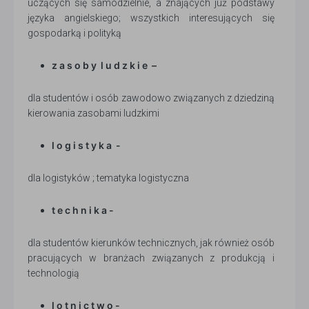
uczących się samodzielnie, a znających już podstawy
języka angielskiego; wszystkich interesujących się
gospodarką i polityką
z a s o b y l u d z k i e –
dla studentów i osób zawodowo związanych z dziedziną
kierowania zasobami ludzkimi
l o g i s t y k a -
dla logistyków ; tematyka logistyczna
t e c h n i k a -
dla studentów kierunków technicznych, jak również osób
pracujących w branżach związanych z produkcją i
technologią
l o t n i c t w o -