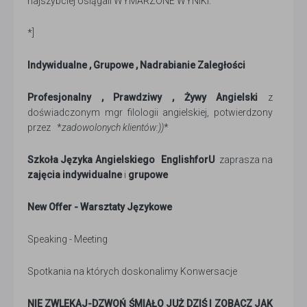
najszybciej osiągali WYMARZONE WYNIKI.
*]
Indywidualne , Grupowe , Nadrabianie Zaległości
Profesjonalny , Prawdziwy , Żywy Angielski
z
doświadczonym mgr filologii angielskiej, potwierdzony
przez *
zadowolonych klientów:))
*
Szkoła Języka Angielskiego
EnglishforU
zaprasza na
zajęcia indywidualne
i
grupowe
New Offer - Warsztaty Językowe
Speaking - Meeting
Spotkania na których doskonalimy Konwersacje
NIE ZWLEKAJ-DZWOŃ ŚMIAŁO JUŻ DZIŚ I ZOBACZ JAK