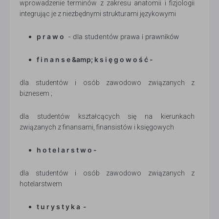
wprowadzenie terminów z zakresu anatomii i fizjologii
integrując je z niezbędnymi strukturami językowymi
p r a w o
- dla studentów prawa i prawników
f i n a n s e &amp; k s i ę g o w o ś ć -
dla studentów i osób zawodowo związanych z
biznesem ;
dla studentów kształcących się na kierunkach
związanych z finansami, finansistów i księgowych
h o t e l a r s t w o -
dla studentów i osób zawodowo związanych z
hotelarstwem
t u r y s t y k a -