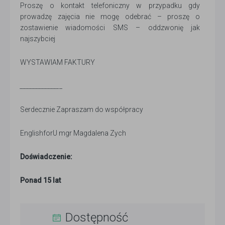
Proszę o kontakt telefoniczny w przypadku gdy
prowadzę zajęcia nie mogę odebrać – proszę o
zostawienie wiadomości SMS – oddzwonię jak
najszybciej
WYSTAWIAM FAKTURY
_
_
_
_
_
_
_
_
_
_
_
_
_
_
Serdecznie Zapraszam do współpracy
EnglishforU mgr Magdalena Zych
Doświadczenie:
Ponad 15 lat
Dostępność