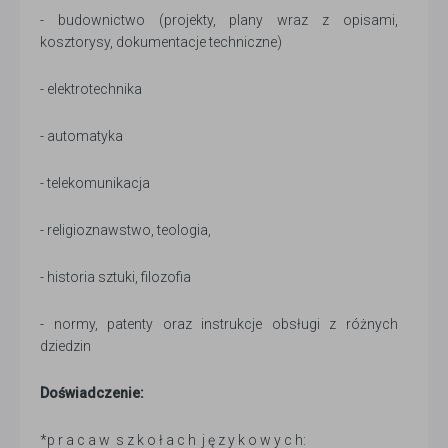
- budownictwo (projekty, plany wraz z opisami,
kosztorysy, dokumentacje techniczne)
- elektrotechnika
- automatyka
- telekomunikacja
- religioznawstwo, teologia,
- historia sztuki, filozofia
- normy, patenty oraz instrukcje obsługi z różnych
dziedzin
Doświadczenie:
*p r a c a w s z k o ł a c h j ę z y k o w y c h: