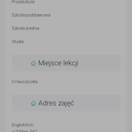
Przedszkole
Szkoła podstawowa
Szkoła średnia
Studia
Miejsce lekcji
U nauczyciela
Adres zajęć
EnglishforU
ul.3 Maja, 567