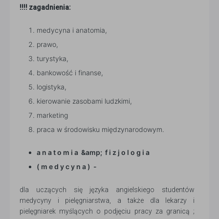
!!!! zagadnienia:
medycyna i anatomia,
prawo,
turystyka,
bankowość i finanse,
logistyka,
kierowanie zasobami ludzkimi,
marketing
praca w środowisku międzynarodowym.
a n a t o m i a &amp; f i z j o l o g i a
( m e d y c y n a ) -
dla uczących się języka angielskiego studentów
medycyny i pielęgniarstwa, a także dla lekarzy i
pielęgniarek myślących o podjęciu pracy za granicą ;