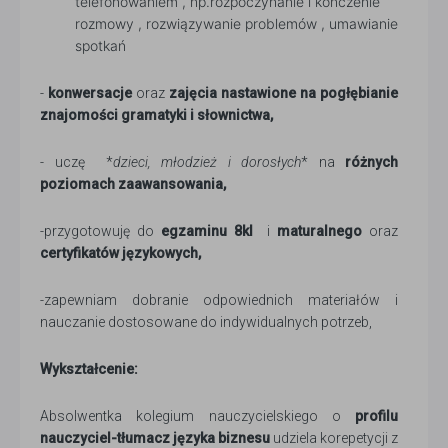
telefonowaniem , np.rozpoczynanie i kończenie
rozmowy , rozwiązywanie problemów , umawianie
spotkań
-
konwersacje
oraz
zajęcia nastawione na pogłębianie
znajomości gramatyki i słownictwa,
- uczę *
dzieci, młodzież i dorosłych
* na
różnych
poziomach zaawansowania,
-przygotowuję do
egzaminu 8kl
i
maturalnego
oraz
certyfikatów językowych,
-zapewniam dobranie odpowiednich materiałów i
nauczanie dostosowane do indywidualnych potrzeb,
Wykształcenie:
Absolwentka kolegium nauczycielskiego o
profilu
nauczyciel-tłumacz języka biznesu
udziela korepetycji z