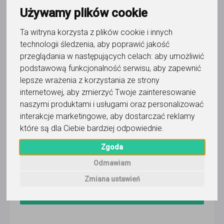
Wyślij wiadomość
Używamy plików cookie
Ostatnia aktywność:
Ta witryna korzysta z plików cookie i innych
2 dni temu
technologii śledzenia, aby poprawić jakość
Pokaż
przeglądania w następujących celach:
aby umożliwić
podstawową funkcjonalność serwisu
,
aby zapewnić
Ropczyce
lepsze wrażenia z korzystania ze strony
internetowej
,
aby zmierzyć Twoje zainteresowanie
Zobacz więcej lokalizacji (3)
naszymi produktami i usługami oraz personalizować
Faktura VAT
interakcje marketingowe
,
aby dostarczać reklamy
które są dla Ciebie bardziej odpowiednie
.
Dostępność
Zgoda
PN
WT
ŚR
CZ
PI
SO
ND
Odmawiam
Zmiana ustawień
Wyślij wiadomość