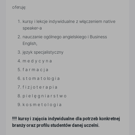
oferuję:
kursy i lekcje indywidualne z włączeniem native
speaker-a
nauczanie ogólnego angielskiego i Business
English,
język specjalistyczny
m e d y c y n a
f a r m a c j a
s t o m a t o lo g i a
f i z j o t e r a p i a
p i e l ę g n i a r s t w o
k o s m e t o l o g i a
!!!! kursy i zajęcia indywidualne dla potrzeb konkretnej
branży oraz profilu studentów danej uczelni.