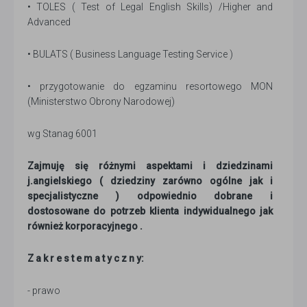
• TOLES ( Test of Legal English Skills) /Higher and
Advanced
• BULATS ( Business Language Testing Service )
• przygotowanie do egzaminu resortowego MON
(Ministerstwo Obrony Narodowej)
wg Stanag 6001
Zajmuję się różnymi aspektami i dziedzinami
j.angielskiego ( dziedziny zarówno ogólne jak i
specjalistyczne ) odpowiednio dobrane i
dostosowane do potrzeb klienta indywidualnego jak
również korporacyjnego .
Z a k r e s t e m a t y c z n y:
- prawo