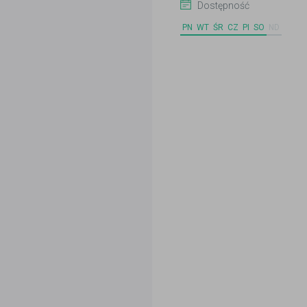
Dostępność
PN
WT
ŚR
CZ
PI
SO
ND