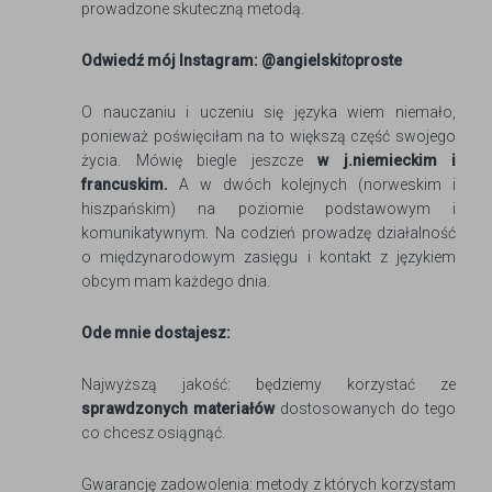
prowadzone skuteczną metodą.
Odwiedź mój Instagram: @angielski
to
proste
O nauczaniu i uczeniu się języka wiem niemało,
ponieważ poświęciłam na to większą część swojego
życia. Mówię biegle jeszcze
w j.niemieckim i
francuskim.
A w dwóch kolejnych (norweskim i
hiszpańskim) na poziomie podstawowym i
komunikatywnym. Na codzień prowadzę działalność
o międzynarodowym zasięgu i kontakt z językiem
obcym mam każdego dnia.
Ode mnie dostajesz:
Najwyższą jakość: będziemy korzystać ze
sprawdzonych materiałów
dostosowanych do tego
co chcesz osiągnąć.
Gwarancję zadowolenia: metody z których korzystam