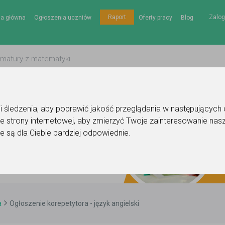
Zalog
Raport
na główna
Ogłoszenia uczniów
Oferty pracy
Blog
gii śledzenia, aby poprawić jakość przeglądania w następujących
e strony internetowej
,
aby zmierzyć Twoje zainteresowanie nasz
e są dla Ciebie bardziej odpowiednie
.
a
Ogłoszenie korepetytora - język angielski