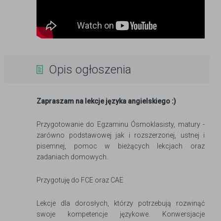
Opis ogłoszenia
Zapraszam na lekcje języka angielskiego :)
Przygotowanie do Egzaminu Ósmoklasisty, matury -
zarówno podstawowej jak i rozszerzonej, ustnej i
pisemnej, pomoc w bieżących lekcjach oraz
zadaniach domowych.
Przygotuję do FCE oraz CAE
Lekcje dla dorosłych, którzy potrzebują rozwinąć
swoje kompetencje językowe. Konwersjacje