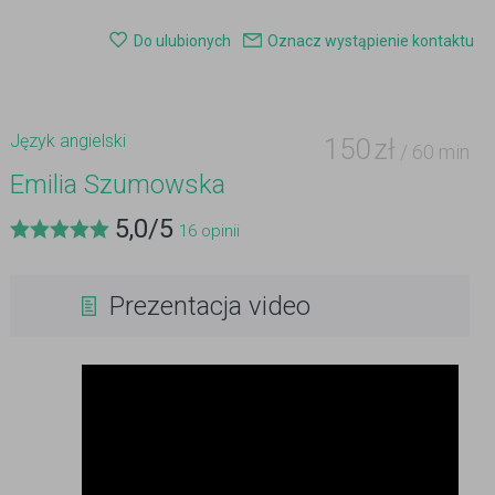
Do ulubionych
Oznacz wystąpienie kontaktu
Język angielski
150
zł
/ 60 min
Emilia Szumowska
5,0
/
5
16
opinii
Prezentacja video