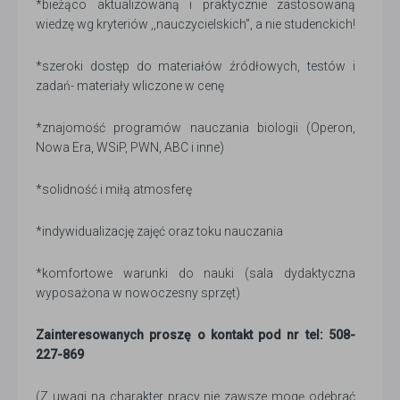
*bieżąco aktualizowaną i praktycznie zastosowaną
wiedzę wg kryteriów ,,nauczycielskich”, a nie studenckich!
*szeroki dostęp do materiałów źródłowych, testów i
zadań- materiały wliczone w cenę
*znajomość programów nauczania biologii (Operon,
Nowa Era, WSiP, PWN, ABC i inne)
*solidność i miłą atmosferę
*indywidualizację zajęć oraz toku nauczania
*komfortowe warunki do nauki (sala dydaktyczna
wyposażona w nowoczesny sprzęt)
Zainteresowanych proszę o kontakt pod nr tel: 508-
227-869
(Z uwagi na charakter pracy nie zawsze mogę odebrać