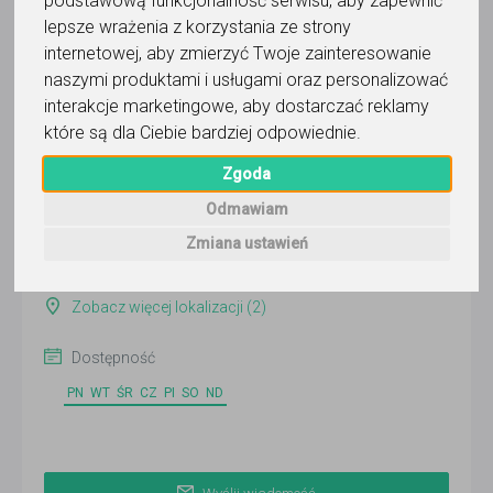
podstawową funkcjonalność serwisu
,
aby zapewnić
lepsze wrażenia z korzystania ze strony
internetowej
,
aby zmierzyć Twoje zainteresowanie
dr n. biol. Agata Antosiak
naszymi produktami i usługami oraz personalizować
interakcje marketingowe
,
aby dostarczać reklamy
Wyślij wiadomość
które są dla Ciebie bardziej odpowiednie
.
Ostatnia aktywność:
Zgoda
ponad 3 miesiące temu
Odmawiam
Pokaż
Zmiana ustawień
Łódź
Zobacz więcej lokalizacji (2)
Dostępność
PN
WT
ŚR
CZ
PI
SO
ND