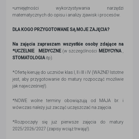
•umiejętności wykorzystywania narzędzi
matematycznych do opisu i analizy zjawisk i procesów.
DLA KOGO PRZYGOTOWANE SĄ MOJE ZAJĘCIA?
Na zajęcia zapraszam wszystkie osoby zdające na
*UCZELNIE
MEDYCZNE
(w szczególności
MEDYCYNA
,
STOMATOLOGIA
itp).
*Ofertę kieruję do uczniów klas I, II i III i IV (WAŻNE! Istotne
jest, aby przygotowanie do matury rozpocząć możliwie
jak najwcześniej!).
*NOWE wolne terminy obowiązują od MAJA br. i
wówczas należy już zacząć uczęszczać na zajęcia.
*Rozpoczęły się już pierwsze zajęcia do matury
2025/2026/2027 (zapisy wciąż trwają!).