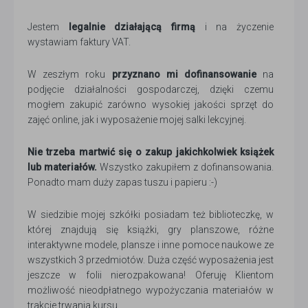
Jestem
legalnie działającą firmą
i na życzenie
wystawiam faktury VAT.
W zeszłym roku
przyznano mi dofinansowanie
na
podjęcie działalności gospodarczej, dzięki czemu
mogłem zakupić zarówno wysokiej jakości sprzęt do
zajęć online, jak i wyposażenie mojej salki lekcyjnej.
Nie trzeba martwić się o zakup jakichkolwiek książek
lub materiałów.
Wszystko zakupiłem z dofinansowania.
Ponadto mam duży zapas tuszu i papieru :-)
W siedzibie mojej szkółki posiadam też biblioteczkę, w
której znajdują się książki, gry planszowe, różne
interaktywne modele, plansze i inne pomoce naukowe ze
wszystkich 3 przedmiotów. Duża część wyposażenia jest
jeszcze w folii nierozpakowana! Oferuję Klientom
możliwość nieodpłatnego wypożyczania materiałów w
trakcie trwania kursu.