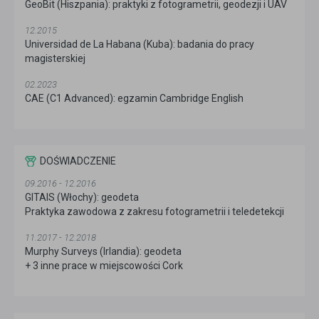
GeoBit (Hiszpania): praktyki z fotogrametrii, geodezji i UAV
12.2015
Universidad de La Habana (Kuba): badania do pracy
magisterskiej
02.2023
CAE (C1 Advanced): egzamin Cambridge English
DOŚWIADCZENIE
09.2016 - 12.2016
GITAIS (Włochy): geodeta
Praktyka zawodowa z zakresu fotogrametrii i teledetekcji
11.2017 - 12.2018
Murphy Surveys (Irlandia): geodeta
+ 3 inne prace w miejscowości Cork