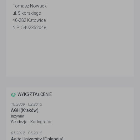
Tomasz Nowacki
ul. Sikorskiego
40-282 Katowice
NIP: 5492352048
WYKSZTAŁCENIE
10.2009 - 02.2013
AGH (Kraków)
Inżynier
Geodezja i Kartografia
01.2012 - 05.2012
Aalto University (Finlandia)