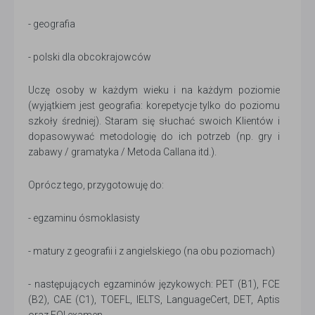
- geografia
- polski dla obcokrajowców
Uczę osoby w każdym wieku i na każdym poziomie
(wyjątkiem jest geografia: korepetycje tylko do poziomu
szkoły średniej). Staram się słuchać swoich Klientów i
dopasowywać metodologię do ich potrzeb (np. gry i
zabawy / gramatyka / Metoda Callana itd.).
Oprócz tego, przygotowuję do:
- egzaminu ósmoklasisty
- matury z geografii i z angielskiego (na obu poziomach)
- następujących egzaminów językowych: PET (B1), FCE
(B2), CAE (C1), TOEFL, IELTS, LanguageCert, DET, Aptis