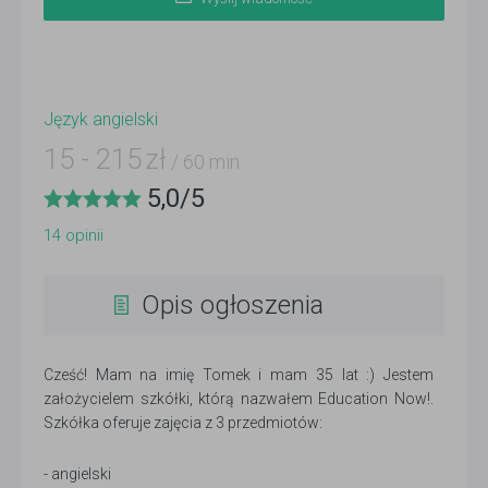
Język angielski
15
-
215
zł
/ 60 min
5,0
/
5
14
opinii
Opis ogłoszenia
Cześć! Mam na imię Tomek i mam 35 lat :) Jestem
założycielem szkółki, którą nazwałem Education Now!.
Szkółka oferuje zajęcia z 3 przedmiotów:
- angielski