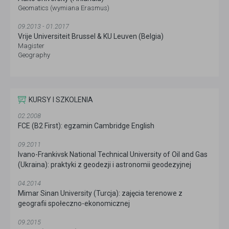
Geomatics (wymiana Erasmus)
09.2013 - 01.2017
Vrije Universiteit Brussel & KU Leuven (Belgia)
Magister
Geography
KURSY I SZKOLENIA
02.2008
FCE (B2 First): egzamin Cambridge English
09.2011
Ivano-Frankivsk National Technical University of Oil and Gas
(Ukraina): praktyki z geodezji i astronomii geodezyjnej
04.2014
Mimar Sinan University (Turcja): zajęcia terenowe z
geografii społeczno-ekonomicznej
09.2015