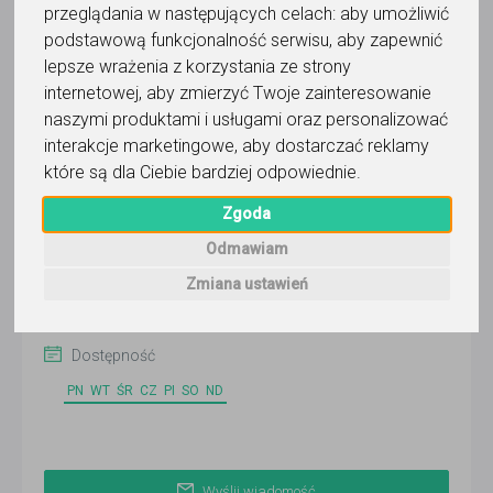
przeglądania w następujących celach:
aby umożliwić
Wyślij wiadomość
podstawową funkcjonalność serwisu
,
aby zapewnić
Ostatnia aktywność:
lepsze wrażenia z korzystania ze strony
wczoraj
internetowej
,
aby zmierzyć Twoje zainteresowanie
Pokaż
naszymi produktami i usługami oraz personalizować
interakcje marketingowe
,
aby dostarczać reklamy
które są dla Ciebie bardziej odpowiednie
.
Online
Zgoda
Katowice
Odmawiam
Zobacz więcej lokalizacji (4)
Zmiana ustawień
Faktura VAT
Dostępność
PN
WT
ŚR
CZ
PI
SO
ND
Wyślij wiadomość