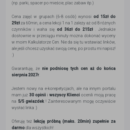
(np. parki, spacer po mieście, plac zabaw itp.)
Cena zajęć w grupach (6-8 osób) wynosi
od 15zł do
29zł
za 60min, a cena lekcji 1 na 1 zależy aż od 8 różnych
czynników i waha się
od 36zł do 215zł
. Jednakże
dosłownie w przeciągu minuty można dokonać wyceny
w moim Kalkulatorze Cen. Nie da się tu wstawiać linków,
ale jeśli chcesz uzyskać swoją cenę, po prostu mi napisz!
:)
Gwarantuję, że
nie podniosę tych cen aż do końca
sierpnia 2027r
.
Jestem nowy na e-korepetycjach, ale na innym portalu
mam już
30 opinii
i
wszyscy Klienci
ocenili moją pracę
na
5/5 gwiazdek
! Zainteresowanym mogę oczywiście
wysłać linka :)
Oferuję też
lekcję próbną (maks. 20min) zupełnie za
darmo
dla wszystkich!