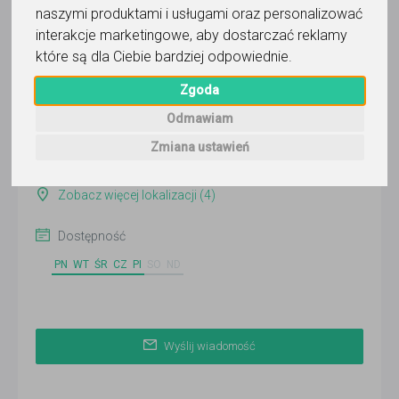
naszymi produktami i usługami oraz personalizować
Wyślij wiadomość
interakcje marketingowe
,
aby dostarczać reklamy
Ostatnia aktywność:
które są dla Ciebie bardziej odpowiednie
.
24 dni temu
Zgoda
Pokaż
Odmawiam
Online
Zmiana ustawień
Wrocław
Zobacz więcej lokalizacji (4)
Dostępność
PN
WT
ŚR
CZ
PI
SO
ND
Wyślij wiadomość