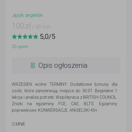
Język angielski
100
zł
/ 45 min
5,0
/
5
25
opinii
Opis ogłoszenia
WRZESIEŃ wolne TERMINY. Dodatkowe bonusy dla
osób, które zarezerwują miejsce do 30.07. Bezpłatne 1
lekcja i analiza potrzeb. Współpraca z BRITISH COUNCIL.
Zniżki na egzaminy FCE, CAE, IELTS. Egzaminy
poprawkowe. KONWERSACJE. ANGIELSKI 40+.
O MNIE