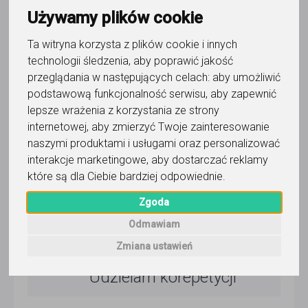
2 dni temu
Używamy plików cookie
Pokaż
Ta witryna korzysta z plików cookie i innych
technologii śledzenia, aby poprawić jakość
Korepetytor prowadzi zajęcia online
przeglądania w następujących celach:
aby umożliwić
podstawową funkcjonalność serwisu
,
aby zapewnić
lepsze wrażenia z korzystania ze strony
internetowej
,
aby zmierzyć Twoje zainteresowanie
Wyślij wiadomość
naszymi produktami i usługami oraz personalizować
interakcje marketingowe
,
aby dostarczać reklamy
które są dla Ciebie bardziej odpowiednie
.
5,0
/
5
Zgoda
142
opinie
Odmawiam
Dla użytkownika
Dorian Foltak
Zmiana ustawień
Udzielam korepetycji