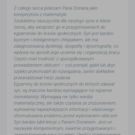
Z całego serca polecam Pana Doriana jako
korepetytora z matematyki.
Szukaliśmy nauczyciela dla naszego syna w klasie
ósmej, aby wesprzeć go w przygotowaniach do
egzaminów do liceów społecznych. Syn jest bardzo
bystrym i inteligentnym chłopakiem, ale ma
zdiagnozowaną dysleksję, dysgrafię i dysortografię, co
wpływa na sposób jego uczenia się i organizację pracy.
Często miał trudność z uporządkowanym
prowadzeniem obliczeń – coś pomijał, gubił lub zbyt
szybko przechodził do rozwiązania, zanim dokładnie
przeanalizował treść zadania.
Egzaminy do liceów społecznych do których zdawał
syn, są znacznie bardziej wymagające niż egzamin
ósmoklasisty. Wymagają nie tylko wiedzy
matematycznej, ale także czytania ze zrozumieniem,
wyłowienia najważniejszych informacji i właściwego
sformułowania problemu przed wykonaniem obliczeń.
Syn bardzo lubił lekcje z Panem Dorianem. Jest on
niezwykle kompetentnym, świetnie przygotowanym i
zaangażowanym nauczycielem. Oprócz przekazywania