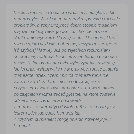
Dzięki zajęciom z Dorianem wreszcie zaczęłam lubić
matematykę. W szkole matematyka sprawiała mi wiele
problemów, a żeby utrzymać dobre stopnie musiałam
spędzić nad nią wiele godzin, co i tak nie zawsze
skutkowało wynikami. Po zajęciach z Dorianem, które
rozpoczęłam w klasie maturalnej wszystko zaczęło mi
iść szybciej i łatwiej. Już po zajęciach rozumiałam
przerobiony materiał. Podczas zajęć bardzo podobało
mi się, że każda minuta była wykorzystana, a wiedzę
lub jej braki wyłapywaliśmy w praktyce, robiąc zadania
maturalne, dzięki czemu nic na maturze mnie nie
zaskoczyło. Poza tym zajęcia odbywają się w
przyjaznej, bezstresowej atmosferze i zawsze nawet
po zajęciach można zadać pytanie, na które zostanie
udzieloną wyczerpująca odpowiedź.
Z matury z matematyki dostałam 87%, mimo tego, że
jestem zdecydowanie humanistką.
Z czystym sumieniem mogę polecić korepetycje u
Doriana!