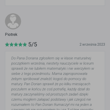
Piotrek
5/5
2 września 2023
Do Pana Doriana zgłosiłem się w klasie maturalnej
początkiem września, niestety nauczyciele w liceum
sprawili że nie lubiłem matematyki i nie wierzyłem w
siebie z tego przedmiotu. Mama zaproponowała
żebym spróbował znaleźć kogoś do pomocy do
matury. Pan Dorian sprawił że po kilku miesiącach
poczułem w końcu że coś potrafię, każdy dział do
matury zaczynaliśmy od prostszych zadań dzięki
czemu mogłem załapać podstawy i jak czegoś nie
rozumiałem to Pan Dorian tłumaczył mi na jeden a
czasami jak nie rozumiałem to i na 3 różne sposoby