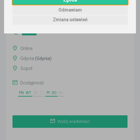
Wyślij wiadomość
Odmawiam
Ostatnia aktywność:
Zmiana ustawień
ponad 3 miesiące temu
Pokaż
Online
Gdynia
(Gdynia)
Sopot
Dostępność
PN
WT
ŚR
CZ
PI
SO
ND
Wyślij wiadomość