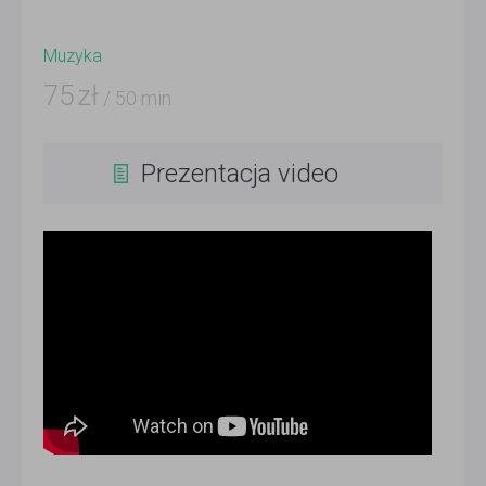
Muzyka
75
zł
/ 50 min
Prezentacja video