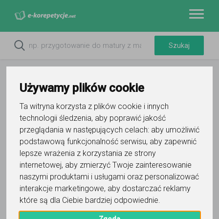
Używamy plików cookie
Ta witryna korzysta z plików cookie i innych
technologii śledzenia, aby poprawić jakość
Do ulubionych
przeglądania w następujących celach:
aby umożliwić
Oznacz wystąpienie kontaktu
podstawową funkcjonalność serwisu
,
aby zapewnić
lepsze wrażenia z korzystania ze strony
internetowej
,
aby zmierzyć Twoje zainteresowanie
naszymi produktami i usługami oraz personalizować
interakcje marketingowe
,
aby dostarczać reklamy
które są dla Ciebie bardziej odpowiednie
.
Dominika
Zgoda