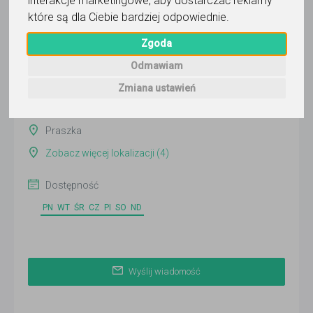
interakcje marketingowe
,
aby dostarczać reklamy
Wyślij wiadomość
które są dla Ciebie bardziej odpowiednie
.
Ostatnia aktywność:
Zgoda
dzisiaj
Odmawiam
Pokaż
Zmiana ustawień
Online
Praszka
Zobacz więcej lokalizacji (4)
Dostępność
PN
WT
ŚR
CZ
PI
SO
ND
Wyślij wiadomość