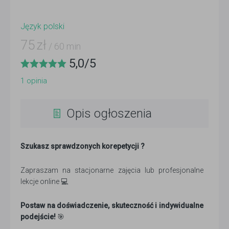
Język polski
75
zł
/ 60 min
5,0
/
5
1
opinia
Opis ogłoszenia
Szukasz sprawdzonych korepetycji ?
Zapraszam na stacjonarne zajęcia lub profesjonalne
lekcje online 💻
Postaw na doświadczenie, skuteczność i indywidualne
podejście!
🎯