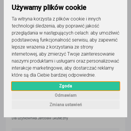
Używamy plików cookie
Wyślij wiadomość
Ostatnia aktywność:
Ta witryna korzysta z plików cookie i innych
30 dni temu
technologii śledzenia, aby poprawić jakość
przeglądania w następujących celach:
aby umożliwić
Pokaż
podstawową funkcjonalność serwisu
,
aby zapewnić
lepsze wrażenia z korzystania ze strony
Korepetytor prowadzi zajęcia online
internetowej
,
aby zmierzyć Twoje zainteresowanie
naszymi produktami i usługami oraz personalizować
interakcje marketingowe
,
aby dostarczać reklamy
które są dla Ciebie bardziej odpowiednie
.
Wyślij wiadomość
Zgoda
5,0
/
5
Odmawiam
Zmiana ustawień
104
opinie
Dla użytkownika
Jarosław Skuteczny