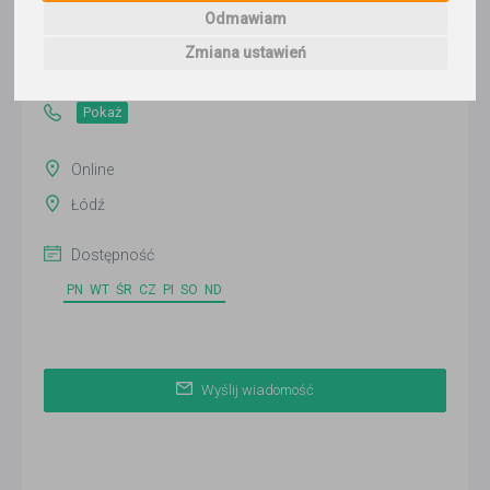
Odmawiam
Wyślij wiadomość
Ostatnia aktywność:
Zmiana ustawień
ponad 2 miesiące temu
Pokaż
Online
Łódź
Dostępność
PN
WT
ŚR
CZ
PI
SO
ND
Wyślij wiadomość