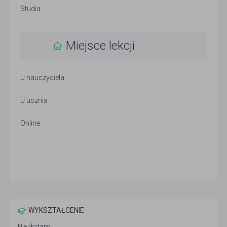
Studia
Miejsce lekcji
U nauczyciela
U ucznia
Online
WYKSZTAŁCENIE
Nie dodano