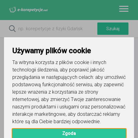
Używamy plików cookie
Ta witryna korzysta z plików cookie i innych
technologii śledzenia, aby poprawić jakość
Do ulubionych
przeglądania w następujących celach:
aby umożliwić
Oznacz wystąpienie kontaktu
podstawową funkcjonalność serwisu
,
aby zapewnić
lepsze wrażenia z korzystania ze strony
internetowej
,
aby zmierzyć Twoje zainteresowanie
naszymi produktami i usługami oraz personalizować
interakcje marketingowe
,
aby dostarczać reklamy
które są dla Ciebie bardziej odpowiednie
.
Daria Justyna
Zgoda