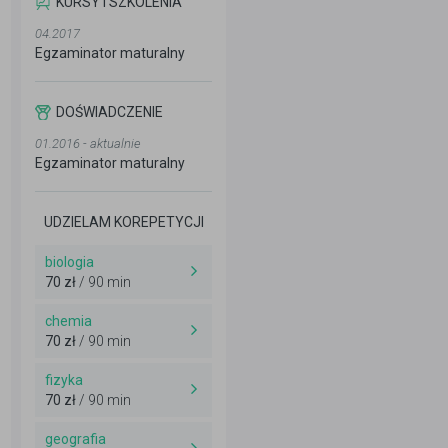
KURSY I SZKOLENIA
04.2017
Egzaminator maturalny
DOŚWIADCZENIE
01.2016 - aktualnie
Egzaminator maturalny
UDZIELAM KOREPETYCJI
biologia
70 zł
/ 90 min
chemia
70 zł
/ 90 min
fizyka
70 zł
/ 90 min
geografia