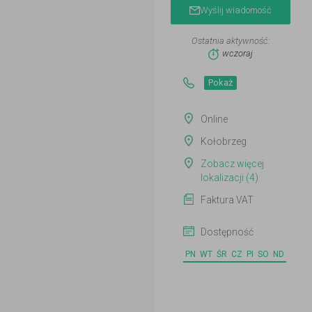
Wyślij wiadomość
Ostatnia aktywność:
wczoraj
Pokaż
Online
Kołobrzeg
Zobacz więcej
lokalizacji (4)
Faktura VAT
Dostępność
PN
WT
ŚR
CZ
PI
SO
ND