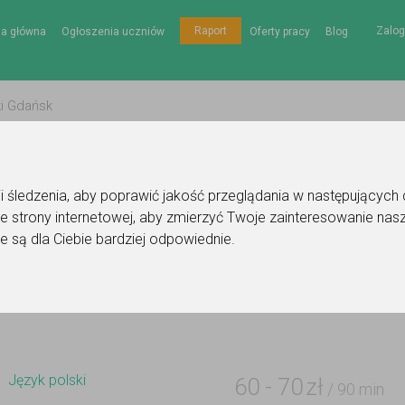
Zalog
Raport
na główna
Ogłoszenia uczniów
Oferty pracy
Blog
gii śledzenia, aby poprawić jakość przeglądania w następujących
e strony internetowej
,
aby zmierzyć Twoje zainteresowanie nasz
 korepetytora - język polski
e są dla Ciebie bardziej odpowiednie
.
Do ulubionych
Oznacz wystąpienie kontaktu
Język polski
60
-
70
zł
/ 90 min