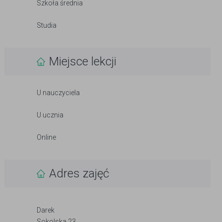
Szkoła średnia
Studia
Miejsce lekcji
U nauczyciela
U ucznia
Online
Adres zajęć
Darek
Sokolska 23