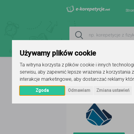
Stro
Używamy plików cookie
Ta witryna korzysta z plików cookie i innych technolo
serwisu
,
aby zapewnić lepsze wrażenia z korzystania z
Strona główna
Darek
Ogłoszenie
interakcje marketingowe
,
aby dostarczać reklamy któr
Zgoda
Odmawiam
Zmiana ustawień