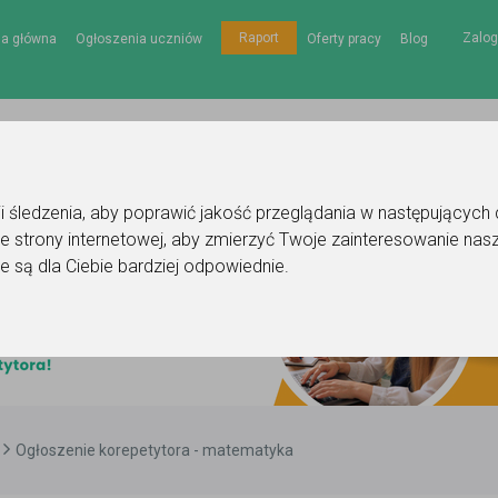
Zalog
Raport
na główna
Ogłoszenia uczniów
Oferty pracy
Blog
gii śledzenia, aby poprawić jakość przeglądania w następujących
e strony internetowej
,
aby zmierzyć Twoje zainteresowanie nasz
e są dla Ciebie bardziej odpowiednie
.
Ogłoszenie korepetytora - matematyka