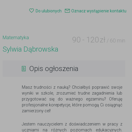
Do ulubionych
Oznacz wystąpienie kontaktu
Matematyka
90
-
120
zł
/ 60 min
Sylwia Dąbrowska
Opis ogłoszenia
Masz trudności z nauką? Chciałbyś poprawić swoje
wyniki w szkole, zrozumieć trudne zagadnienia lub
przygotować się do ważnego egzaminu? Oferuję
profesjonalne korepetycje, które pomogą Ci osiągnąć
zamierzony cel!
Jestem nauczycielem z doświadczeniem w pracy z
uczniami na różnych poziomach edukacyjnych.