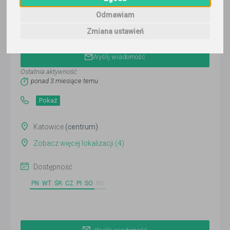
Odmawiam
Zmiana ustawień
Klaudia
Wyślij wiadomość
Ostatnia aktywność:
ponad 3 miesiące temu
Pokaż
Katowice
(centrum)
Zobacz więcej lokalizacji (4)
Dostępność
PN
WT
ŚR
CZ
PI
SO
ND