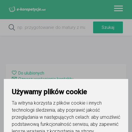
Do ulubionych
Oznacz wystąpienie kontaktu
Używamy plików cookie
Ta witryna korzysta z plików cookie i innych
technologii śledzenia, aby poprawić jakość
przeglądania w następujących celach:
aby umożliwić
Michał Chadam
podstawową funkcjonalność serwisu
,
aby zapewnić
lepsze wrażenia z korzystania ze strony