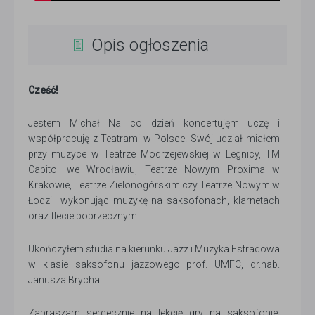
Opis ogłoszenia
Cześć!
Jestem Michał Na co dzień koncertujęm uczę i
współpracuję z Teatrami w Polsce. Swój udział miałem
przy muzyce w Teatrze Modrzejewskiej w Legnicy, TM
Capitol we Wrocławiu, Teatrze Nowym Proxima w
Krakowie, Teatrze Zielonogórskim czy Teatrze Nowym w
Łodzi wykonując muzykę na saksofonach, klarnetach
oraz flecie poprzecznym.
Ukończyłem studia na kierunku Jazz i Muzyka Estradowa
w klasie saksofonu jazzowego prof. UMFC, dr.hab.
Janusza Brycha.
Zapraszam serdecznie na lekcję gry na saksofonie,