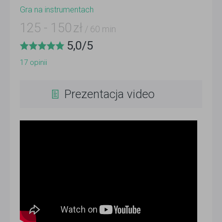
Gra na instrumentach
125
-
150
zł
/ 60 min
5,0
/
5
17
opinii
Prezentacja video