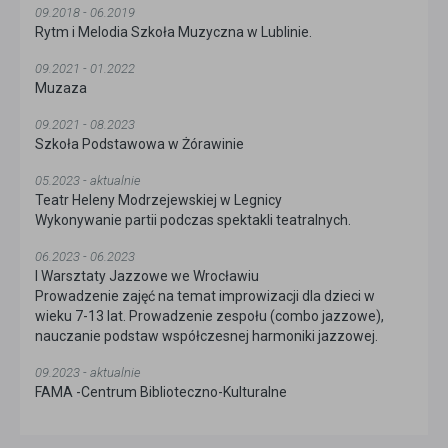
09.2018 - 06.2019
Rytm i Melodia Szkoła Muzyczna w Lublinie.
09.2021 - 01.2022
Muzaza
09.2021 - 08.2023
Szkoła Podstawowa w Żórawinie
05.2023 - aktualnie
Teatr Heleny Modrzejewskiej w Legnicy
Wykonywanie partii podczas spektakli teatralnych.
06.2023 - 06.2023
I Warsztaty Jazzowe we Wrocławiu
Prowadzenie zajęć na temat improwizacji dla dzieci w
wieku 7-13 lat. Prowadzenie zespołu (combo jazzowe),
nauczanie podstaw współczesnej harmoniki jazzowej.
09.2023 - aktualnie
FAMA -Centrum Biblioteczno-Kulturalne