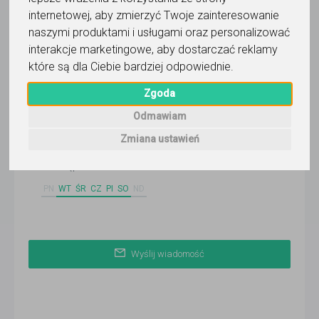
Wyślij wiadomość
internetowej
,
aby zmierzyć Twoje zainteresowanie
naszymi produktami i usługami oraz personalizować
Ostatnia aktywność:
ponad miesiąc temu
interakcje marketingowe
,
aby dostarczać reklamy
które są dla Ciebie bardziej odpowiednie
.
Pokaż
Zgoda
Wrocław
Odmawiam
Faktura VAT
Zmiana ustawień
Dostępność
PN
WT
ŚR
CZ
PI
SO
ND
Wyślij wiadomość