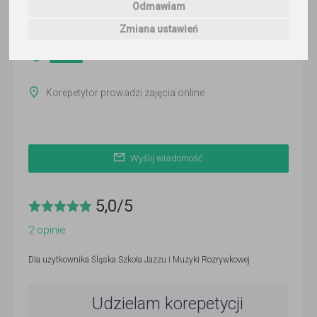
Odmawiam
Ostatnia aktywność:
Zmiana ustawień
ponad 3 miesiące temu
Pokaż
Korepetytor prowadzi zajęcia online
Wyślij wiadomość
5,0
/
5
2
opinie
Dla użytkownika
Śląska Szkoła Jazzu i Muzyki Rozrywkowej
Udzielam korepetycji