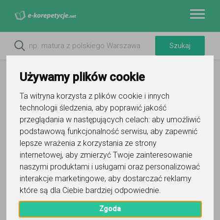
Używamy plików cookie
Ta witryna korzysta z plików cookie i innych
technologii śledzenia, aby poprawić jakość
przeglądania w następujących celach:
aby umożliwić
podstawową funkcjonalność serwisu
,
aby zapewnić
lepsze wrażenia z korzystania ze strony
internetowej
,
aby zmierzyć Twoje zainteresowanie
naszymi produktami i usługami oraz personalizować
interakcje marketingowe
,
aby dostarczać reklamy
Śląska Szkoła Jazzu i Muzyki
które są dla Ciebie bardziej odpowiednie
.
Rozrywkowej
Zgoda
Wyślij wiadomość