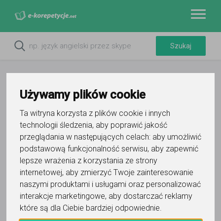
Używamy plików cookie
Ta witryna korzysta z plików cookie i innych
Do ulubionych
technologii śledzenia, aby poprawić jakość
Oznacz wystąpienie kontaktu
przeglądania w następujących celach:
aby umożliwić
podstawową funkcjonalność serwisu
,
aby zapewnić
lepsze wrażenia z korzystania ze strony
internetowej
,
aby zmierzyć Twoje zainteresowanie
naszymi produktami i usługami oraz personalizować
interakcje marketingowe
,
aby dostarczać reklamy
Impressione
które są dla Ciebie bardziej odpowiednie
.