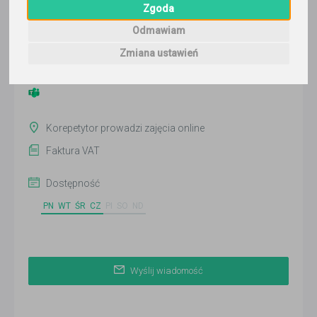
Zgoda
Wyślij wiadomość
Odmawiam
Ostatnia aktywność:
18 dni temu
Zmiana ustawień
Pokaż
Korepetytor prowadzi zajęcia online
Faktura VAT
Dostępność
PN
WT
ŚR
CZ
PI
SO
ND
Wyślij wiadomość