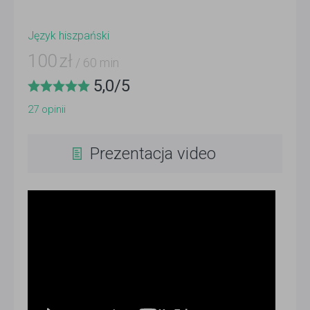
Język hiszpański
100
zł
/ 60 min
5,0
/
5
27
opinii
Prezentacja video