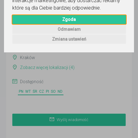
interakcje marketingowe
,
aby dostarczać reklamy
Wyślij wiadomość
które są dla Ciebie bardziej odpowiednie
.
Ostatnia aktywność:
Zgoda
ponad miesiąc temu
Odmawiam
Pokaż
Zmiana ustawień
Online
Kraków
Zobacz więcej lokalizacji (4)
Dostępność
PN
WT
ŚR
CZ
PI
SO
ND
Wyślij wiadomość